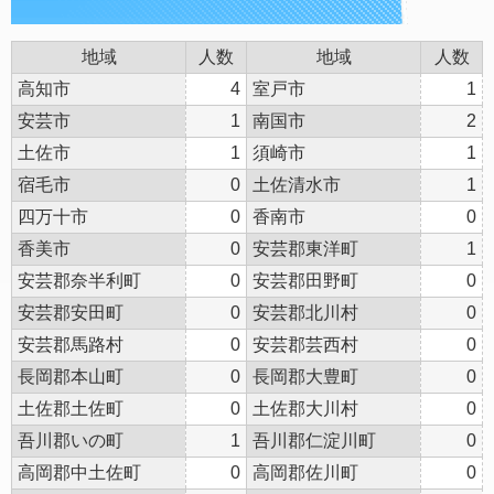
地域
人数
地域
人数
高知市
4
室戸市
1
安芸市
1
南国市
2
土佐市
1
須崎市
1
宿毛市
0
土佐清水市
1
四万十市
0
香南市
0
香美市
0
安芸郡東洋町
1
安芸郡奈半利町
0
安芸郡田野町
0
安芸郡安田町
0
安芸郡北川村
0
安芸郡馬路村
0
安芸郡芸西村
0
長岡郡本山町
0
長岡郡大豊町
0
土佐郡土佐町
0
土佐郡大川村
0
吾川郡いの町
1
吾川郡仁淀川町
0
高岡郡中土佐町
0
高岡郡佐川町
0