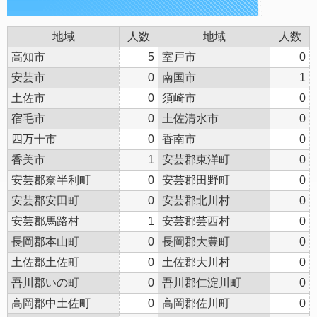
地域
人数
地域
人数
高知市
5
室戸市
0
安芸市
0
南国市
1
土佐市
0
須崎市
0
宿毛市
0
土佐清水市
0
四万十市
0
香南市
0
香美市
1
安芸郡東洋町
0
安芸郡奈半利町
0
安芸郡田野町
0
安芸郡安田町
0
安芸郡北川村
0
安芸郡馬路村
1
安芸郡芸西村
0
長岡郡本山町
0
長岡郡大豊町
0
土佐郡土佐町
0
土佐郡大川村
0
吾川郡いの町
0
吾川郡仁淀川町
0
高岡郡中土佐町
0
高岡郡佐川町
0