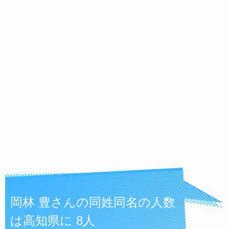
岡林 豊さんの同姓同名の人数
は高知県に 8人