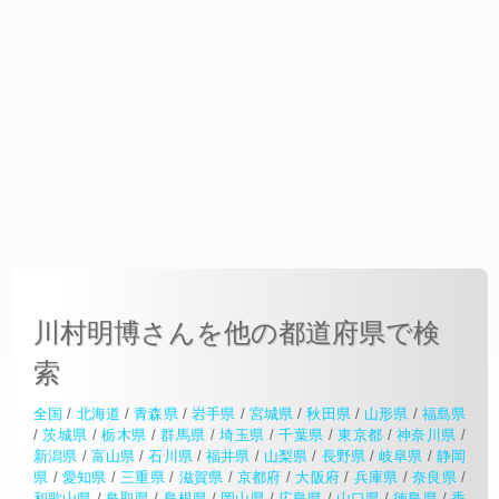
川村明博さんを他の都道府県で検
索
全国
/
北海道
/
青森県
/
岩手県
/
宮城県
/
秋田県
/
山形県
/
福島県
/
茨城県
/
栃木県
/
群馬県
/
埼玉県
/
千葉県
/
東京都
/
神奈川県
/
新潟県
/
富山県
/
石川県
/
福井県
/
山梨県
/
長野県
/
岐阜県
/
静岡
県
/
愛知県
/
三重県
/
滋賀県
/
京都府
/
大阪府
/
兵庫県
/
奈良県
/
和歌山県
/
鳥取県
/
島根県
/
岡山県
/
広島県
/
山口県
/
徳島県
/
香