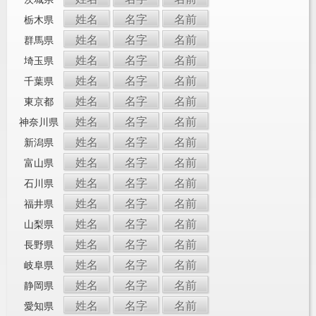
姓名
名字
名前
栃木県
姓名
名字
名前
群馬県
姓名
名字
名前
埼玉県
姓名
名字
名前
千葉県
姓名
名字
名前
東京都
姓名
名字
名前
神奈川県
姓名
名字
名前
新潟県
姓名
名字
名前
富山県
姓名
名字
名前
石川県
姓名
名字
名前
福井県
姓名
名字
名前
山梨県
姓名
名字
名前
長野県
姓名
名字
名前
岐阜県
姓名
名字
名前
静岡県
姓名
名字
名前
愛知県