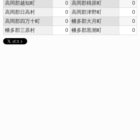
高岡郡越知町
0
高岡郡檮原町
0
高岡郡日高村
0
高岡郡津野町
0
高岡郡四万十町
0
幡多郡大月町
0
幡多郡三原村
0
幡多郡黒潮町
0