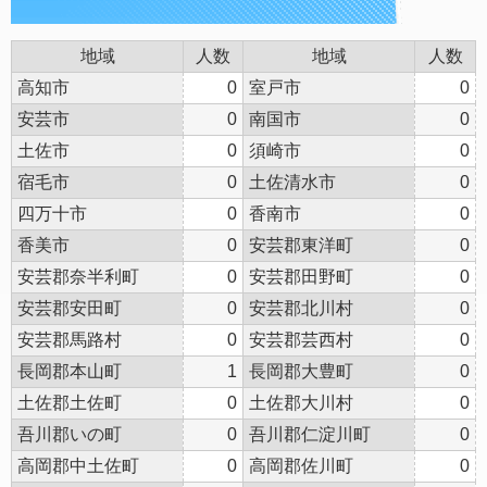
地域
人数
地域
人数
高知市
0
室戸市
0
安芸市
0
南国市
0
土佐市
0
須崎市
0
宿毛市
0
土佐清水市
0
四万十市
0
香南市
0
香美市
0
安芸郡東洋町
0
安芸郡奈半利町
0
安芸郡田野町
0
安芸郡安田町
0
安芸郡北川村
0
安芸郡馬路村
0
安芸郡芸西村
0
長岡郡本山町
1
長岡郡大豊町
0
土佐郡土佐町
0
土佐郡大川村
0
吾川郡いの町
0
吾川郡仁淀川町
0
高岡郡中土佐町
0
高岡郡佐川町
0