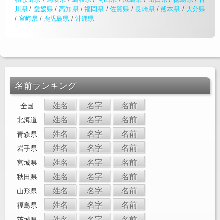
川県
/
愛媛県
/
高知県
/
福岡県
/
佐賀県
/
長崎県
/
熊本県
/
大分県
/
宮崎県
/
鹿児島県
/
沖縄県
名前ランキング
姓名
名字
名前
全国
姓名
名字
名前
北海道
姓名
名字
名前
青森県
姓名
名字
名前
岩手県
姓名
名字
名前
宮城県
姓名
名字
名前
秋田県
姓名
名字
名前
山形県
姓名
名字
名前
福島県
姓名
名字
名前
茨城県