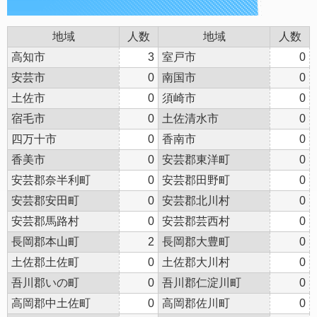
地域
人数
地域
人数
高知市
3
室戸市
0
安芸市
0
南国市
0
土佐市
0
須崎市
0
宿毛市
0
土佐清水市
0
四万十市
0
香南市
0
香美市
0
安芸郡東洋町
0
安芸郡奈半利町
0
安芸郡田野町
0
安芸郡安田町
0
安芸郡北川村
0
安芸郡馬路村
0
安芸郡芸西村
0
長岡郡本山町
2
長岡郡大豊町
0
土佐郡土佐町
0
土佐郡大川村
0
吾川郡いの町
0
吾川郡仁淀川町
0
高岡郡中土佐町
0
高岡郡佐川町
0