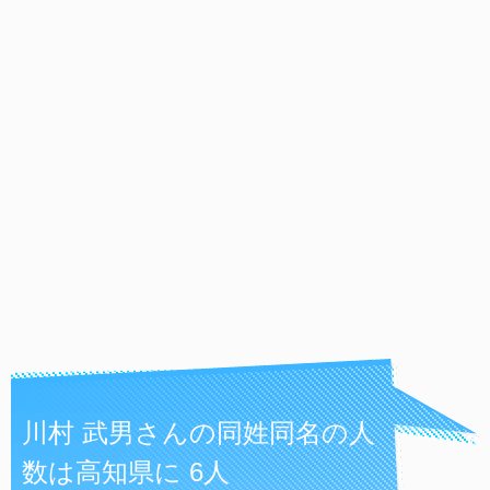
川村 武男さんの同姓同名の人
数は高知県に 6人