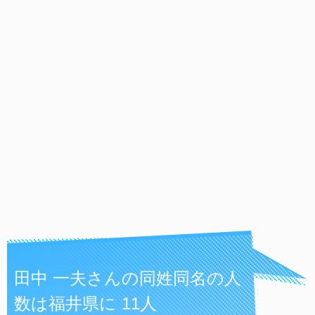
田中 一夫さんの同姓同名の人
数は福井県に 11人