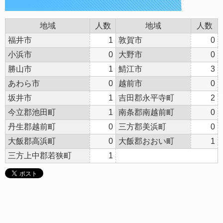
地域
人数
地域
人数
福井市
1
敦賀市
0
小浜市
0
大野市
0
勝山市
1
鯖江市
3
あわら市
0
越前市
0
坂井市
1
吉田郡永平寺町
2
今立郡池田町
1
南条郡南越前町
0
丹生郡越前町
0
三方郡美浜町
0
大飯郡高浜町
0
大飯郡おおい町
1
三方上中郡若狭町
1