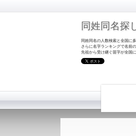
同姓同名探
同姓同名の人数検索と全国に
さらに名字ランキングで名前
先祖から受け継ぐ苗字が全国