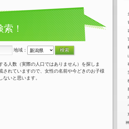
検索！
地域：
する人数（実際の人口ではありません）を探しま
載されていますので、女性の名前や今どきのお子様
しないと思います。