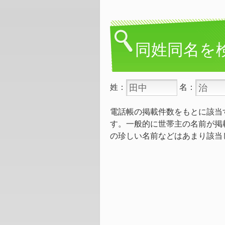
同姓同名を
姓：
名：
電話帳の掲載件数をもとに該当
す。一般的に世帯主の名前が掲
の珍しい名前などはあまり該当