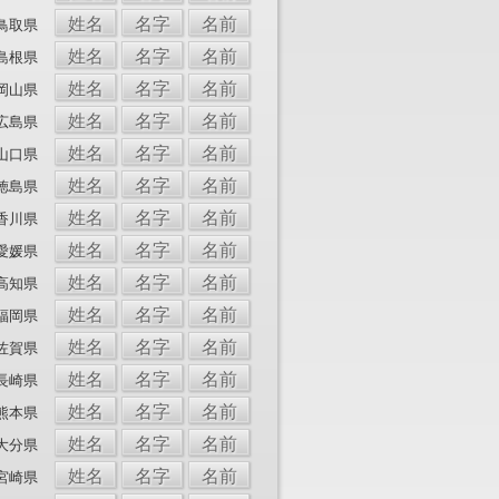
姓名
名字
名前
鳥取県
姓名
名字
名前
島根県
姓名
名字
名前
岡山県
姓名
名字
名前
広島県
姓名
名字
名前
山口県
姓名
名字
名前
徳島県
姓名
名字
名前
香川県
姓名
名字
名前
愛媛県
姓名
名字
名前
高知県
姓名
名字
名前
福岡県
姓名
名字
名前
佐賀県
姓名
名字
名前
長崎県
姓名
名字
名前
熊本県
姓名
名字
名前
大分県
姓名
名字
名前
宮崎県