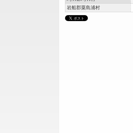
岩船郡粟島浦村