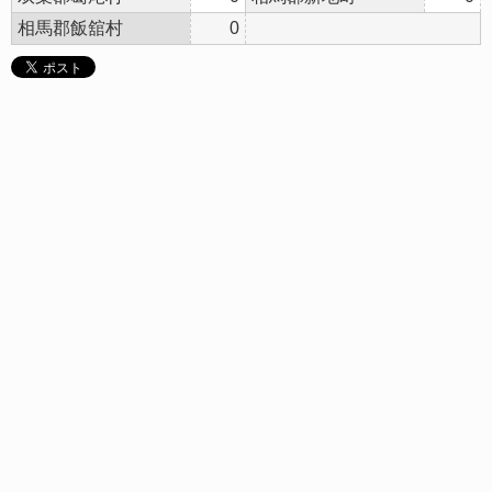
相馬郡飯舘村
0