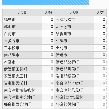
地域
人数
地域
人数
福島市
0
会津若松市
0
郡山市
0
いわき市
0
白河市
0
須賀川市
0
喜多方市
0
相馬市
0
二本松市
0
田村市
0
南相馬市
0
伊達市
0
本宮市
0
伊達郡桑折町
0
伊達郡国見町
0
伊達郡川俣町
0
安達郡大玉村
0
岩瀬郡鏡石町
0
岩瀬郡天栄村
0
南会津郡下郷町
0
南会津郡檜枝岐村
0
南会津郡只見町
0
南会津郡南会津町
0
耶麻郡北塩原村
0
耶麻郡西会津町
0
耶麻郡磐梯町
0