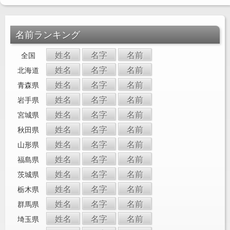
名前ランキング
姓名
名字
名前
全国
姓名
名字
名前
北海道
姓名
名字
名前
青森県
姓名
名字
名前
岩手県
姓名
名字
名前
宮城県
姓名
名字
名前
秋田県
姓名
名字
名前
山形県
姓名
名字
名前
福島県
姓名
名字
名前
茨城県
姓名
名字
名前
栃木県
姓名
名字
名前
群馬県
姓名
名字
名前
埼玉県