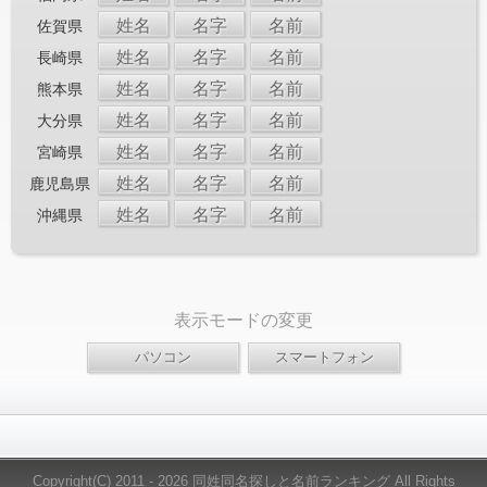
姓名
名字
名前
佐賀県
姓名
名字
名前
長崎県
姓名
名字
名前
熊本県
姓名
名字
名前
大分県
姓名
名字
名前
宮崎県
姓名
名字
名前
鹿児島県
姓名
名字
名前
沖縄県
表示モードの変更
Copyright(C) 2011 - 2026 同姓同名探しと名前ランキング All Rights