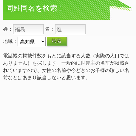
同姓同名を検索！
姓：
名：
地域：
電話帳の掲載件数をもとに該当する人数（実際の人口では
ありません）を探します。一般的に世帯主の名前が掲載さ
れていますので、女性の名前や今どきのお子様の珍しい名
前などはあまり該当しないと思います。