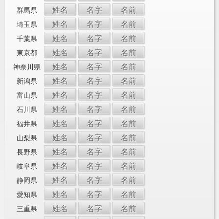
姓名
名字
名前
群馬県
姓名
名字
名前
埼玉県
姓名
名字
名前
千葉県
姓名
名字
名前
東京都
姓名
名字
名前
神奈川県
姓名
名字
名前
新潟県
姓名
名字
名前
富山県
姓名
名字
名前
石川県
姓名
名字
名前
福井県
姓名
名字
名前
山梨県
姓名
名字
名前
長野県
姓名
名字
名前
岐阜県
姓名
名字
名前
静岡県
姓名
名字
名前
愛知県
姓名
名字
名前
三重県