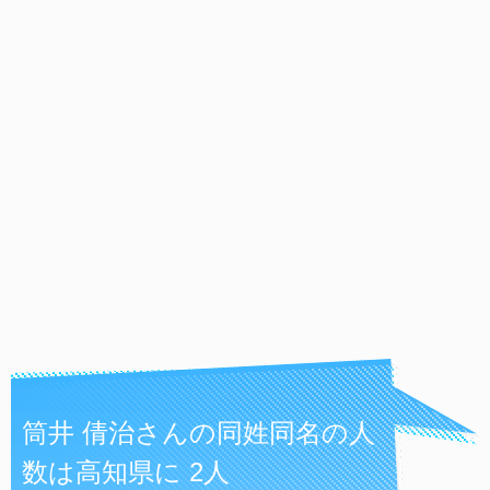
筒井 倩治さんの同姓同名の人
数は高知県に 2人