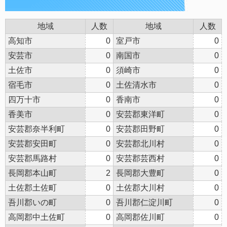
地域
人数
地域
人数
高知市
0
室戸市
0
安芸市
0
南国市
0
土佐市
0
須崎市
0
宿毛市
0
土佐清水市
0
四万十市
0
香南市
0
香美市
0
安芸郡東洋町
0
安芸郡奈半利町
0
安芸郡田野町
0
安芸郡安田町
0
安芸郡北川村
0
安芸郡馬路村
0
安芸郡芸西村
0
長岡郡本山町
2
長岡郡大豊町
0
土佐郡土佐町
0
土佐郡大川村
0
吾川郡いの町
0
吾川郡仁淀川町
0
高岡郡中土佐町
0
高岡郡佐川町
0