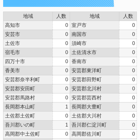
地域
人数
地域
人数
高知市
0
室戸市
0
安芸市
0
南国市
0
土佐市
0
須崎市
0
宿毛市
0
土佐清水市
0
四万十市
0
香南市
0
香美市
0
安芸郡東洋町
0
安芸郡奈半利町
0
安芸郡田野町
0
安芸郡安田町
0
安芸郡北川村
0
安芸郡馬路村
0
安芸郡芸西村
0
長岡郡本山町
1
長岡郡大豊町
0
土佐郡土佐町
0
土佐郡大川村
0
吾川郡いの町
1
吾川郡仁淀川町
0
高岡郡中土佐町
0
高岡郡佐川町
0