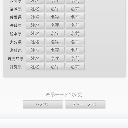
姓名
名字
名前
高知県
姓名
名字
名前
福岡県
姓名
名字
名前
佐賀県
姓名
名字
名前
長崎県
姓名
名字
名前
熊本県
姓名
名字
名前
大分県
姓名
名字
名前
宮崎県
姓名
名字
名前
鹿児島県
姓名
名字
名前
沖縄県
表示モードの変更