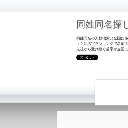
同姓同名探
同姓同名の人数検索と全国に
さらに名字ランキングで名前
先祖から受け継ぐ苗字が全国