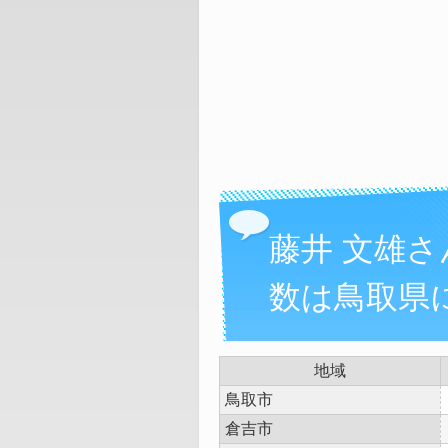
藤井 文雄
数は鳥取県に
地域
鳥取市
倉吉市