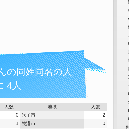
さんの同姓同名の人
 4人
人数
地域
人数
0
米子市
2
1
境港市
0