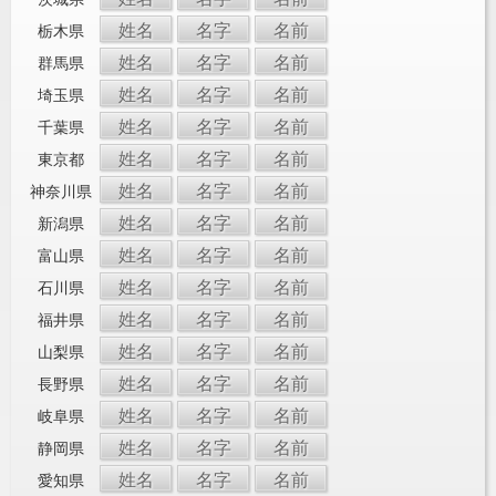
姓名
名字
名前
栃木県
姓名
名字
名前
群馬県
姓名
名字
名前
埼玉県
姓名
名字
名前
千葉県
姓名
名字
名前
東京都
姓名
名字
名前
神奈川県
姓名
名字
名前
新潟県
姓名
名字
名前
富山県
姓名
名字
名前
石川県
姓名
名字
名前
福井県
姓名
名字
名前
山梨県
姓名
名字
名前
長野県
姓名
名字
名前
岐阜県
姓名
名字
名前
静岡県
姓名
名字
名前
愛知県