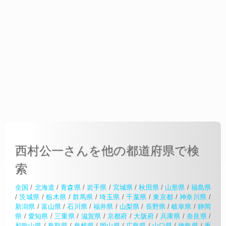
西村公一さんを他の都道府県で検
索
全国
/
北海道
/
青森県
/
岩手県
/
宮城県
/
秋田県
/
山形県
/
福島県
/
茨城県
/
栃木県
/
群馬県
/
埼玉県
/
千葉県
/
東京都
/
神奈川県
/
新潟県
/
富山県
/
石川県
/
福井県
/
山梨県
/
長野県
/
岐阜県
/
静岡
県
/
愛知県
/
三重県
/
滋賀県
/
京都府
/
大阪府
/
兵庫県
/
奈良県
/
和歌山県
/
鳥取県
/
島根県
/
岡山県
/
広島県
/
山口県
/
徳島県
/
香