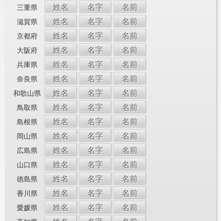
姓名
名字
名前
三重県
姓名
名字
名前
滋賀県
姓名
名字
名前
京都府
姓名
名字
名前
大阪府
姓名
名字
名前
兵庫県
姓名
名字
名前
奈良県
姓名
名字
名前
和歌山県
姓名
名字
名前
鳥取県
姓名
名字
名前
島根県
姓名
名字
名前
岡山県
姓名
名字
名前
広島県
姓名
名字
名前
山口県
姓名
名字
名前
徳島県
姓名
名字
名前
香川県
姓名
名字
名前
愛媛県