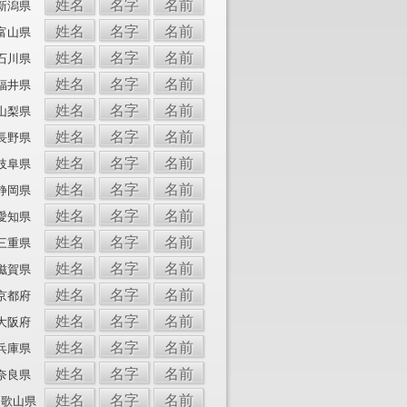
姓名
名字
名前
新潟県
姓名
名字
名前
富山県
姓名
名字
名前
石川県
姓名
名字
名前
福井県
姓名
名字
名前
山梨県
姓名
名字
名前
長野県
姓名
名字
名前
岐阜県
姓名
名字
名前
静岡県
姓名
名字
名前
愛知県
姓名
名字
名前
三重県
姓名
名字
名前
滋賀県
姓名
名字
名前
京都府
姓名
名字
名前
大阪府
姓名
名字
名前
兵庫県
姓名
名字
名前
奈良県
姓名
名字
名前
和歌山県