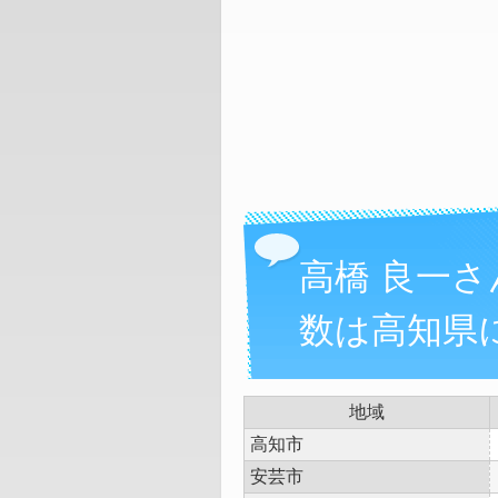
高橋 良一
数は高知県に
地域
高知市
安芸市