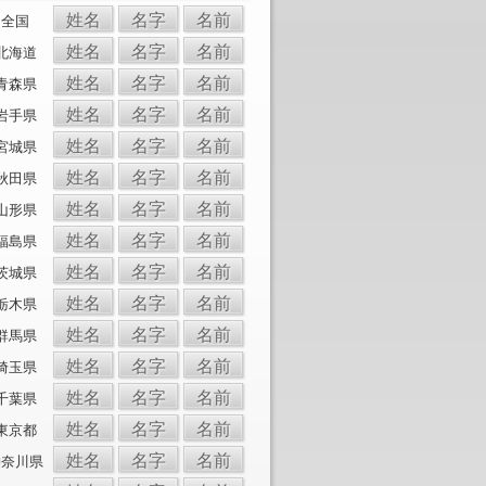
姓名
名字
名前
全国
姓名
名字
名前
北海道
姓名
名字
名前
青森県
姓名
名字
名前
岩手県
姓名
名字
名前
宮城県
姓名
名字
名前
秋田県
姓名
名字
名前
山形県
姓名
名字
名前
福島県
姓名
名字
名前
茨城県
姓名
名字
名前
栃木県
姓名
名字
名前
群馬県
姓名
名字
名前
埼玉県
姓名
名字
名前
千葉県
姓名
名字
名前
東京都
姓名
名字
名前
神奈川県