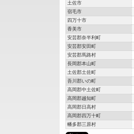
土佐市
宿毛市
四万十市
香美市
安芸郡奈半利町
安芸郡安田町
安芸郡馬路村
長岡郡本山町
土佐郡土佐町
吾川郡いの町
高岡郡中土佐町
高岡郡越知町
高岡郡日高村
高岡郡四万十町
幡多郡三原村