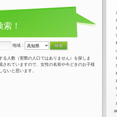
検索！
地域：
する人数（実際の人口ではありません）を探しま
載されていますので、女性の名前や今どきのお子様
しないと思います。