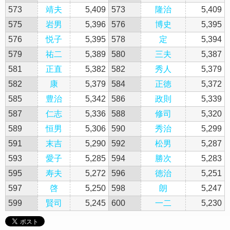
573
靖夫
5,409
573
隆治
5,409
575
岩男
5,396
576
博史
5,395
576
悦子
5,395
578
定
5,394
579
祐二
5,389
580
三夫
5,387
581
正直
5,382
582
秀人
5,379
582
康
5,379
584
正徳
5,372
585
豊治
5,342
586
政則
5,339
587
仁志
5,336
588
修司
5,320
589
恒男
5,306
590
秀治
5,299
591
末吉
5,290
592
松男
5,287
593
愛子
5,285
594
勝次
5,283
595
寿夫
5,272
596
徳治
5,251
597
啓
5,250
598
朗
5,247
599
賢司
5,245
600
一二
5,230