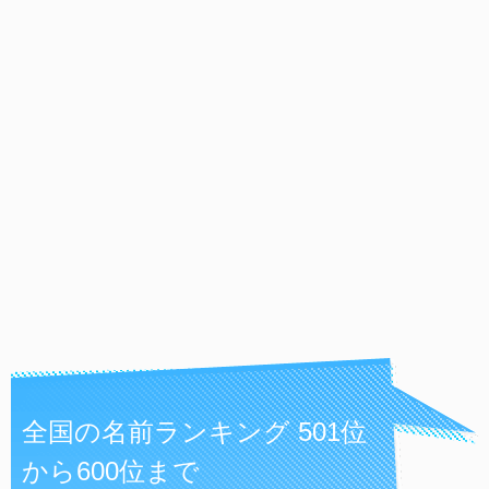
全国の名前ランキング 501位
から600位まで