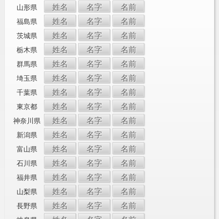
姓名
名字
名前
山形県
姓名
名字
名前
福島県
姓名
名字
名前
茨城県
姓名
名字
名前
栃木県
姓名
名字
名前
群馬県
姓名
名字
名前
埼玉県
姓名
名字
名前
千葉県
姓名
名字
名前
東京都
姓名
名字
名前
神奈川県
姓名
名字
名前
新潟県
姓名
名字
名前
富山県
姓名
名字
名前
石川県
姓名
名字
名前
福井県
姓名
名字
名前
山梨県
姓名
名字
名前
長野県