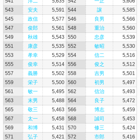
541
洋二
5,635
542
一正
5,606
543
安夫
5,591
544
譲
5,585
545
政信
5,577
546
良男
5,566
547
俊郎
5,561
548
重治
5,560
549
秋雄
5,543
550
忠彦
5,539
551
康彦
5,535
552
敏昭
5,530
553
孝幸
5,529
554
信二
5,516
555
俊幸
5,514
556
俊之
5,512
557
義勝
5,502
558
吉男
5,501
559
栄子
5,500
560
初男
5,497
561
敏一
5,495
562
信治
5,493
563
末男
5,488
564
良子
5,472
565
敬三
5,463
566
博志
5,459
567
太一
5,458
568
誠司
5,453
569
和博
5,431
570
修三
5,424
571
弘子
5,421
572
市郎
5,416