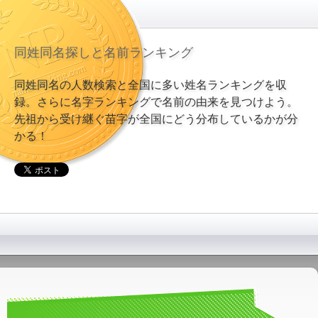
同姓同名探しと名前ランキング
同姓同名の人数検索と全国に多い姓名ランキングを収
録。さらに名字ランキングで名前の由来を見つけよう。
先祖から受け継ぐ苗字が全国にどう分布しているかが分
かる！