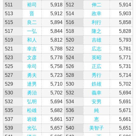
511
裕司
5,918
512
伸二
5,914
513
晋
5,912
514
政幸
5,903
515
良二
5,894
516
利行
5,858
517
一弘
5,844
518
隆之
5,828
519
和人
5,812
520
吉雄
5,793
521
幸吉
5,788
522
広志
5,781
523
文彦
5,778
524
英昭
5,771
525
幸司
5,758
526
正広
5,731
527
勇夫
5,723
528
秀行
5,714
529
達男
5,710
530
鉄雄
5,702
530
勇治
5,702
532
義幸
5,694
532
弘明
5,694
534
安男
5,691
535
松雄
5,682
536
純
5,671
537
岩雄
5,661
537
恵
5,661
539
光弘
5,657
540
美智子
5,651