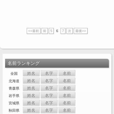
<<最初
前
5
6
7
次
最後>>
名前ランキング
姓名
名字
名前
全国
姓名
名字
名前
北海道
姓名
名字
名前
青森県
姓名
名字
名前
岩手県
姓名
名字
名前
宮城県
姓名
名字
名前
秋田県