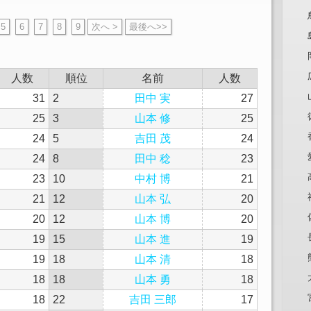
5
6
7
8
9
次へ >
最後へ>>
人数
順位
名前
人数
31
2
田中 実
27
25
3
山本 修
25
24
5
吉田 茂
24
24
8
田中 稔
23
23
10
中村 博
21
21
12
山本 弘
20
20
12
山本 博
20
19
15
山本 進
19
19
18
山本 清
18
18
18
山本 勇
18
18
22
吉田 三郎
17