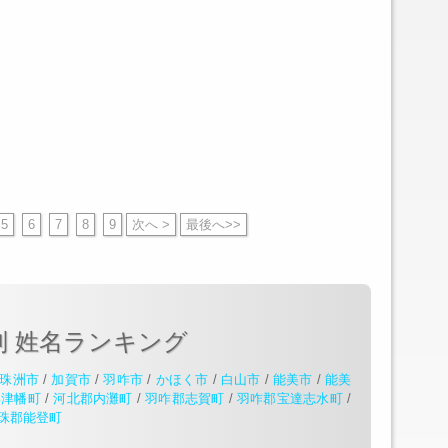
5
6
7
8
9
次へ >
最後へ>>
別 姓名ランキング
珠洲市
/
加賀市
/
羽咋市
/
かほく市
/
白山市
/
能美市
/
能美
郡津幡町
/
河北郡内灘町
/
羽咋郡志賀町
/
羽咋郡宝達志水町
/
珠郡能登町