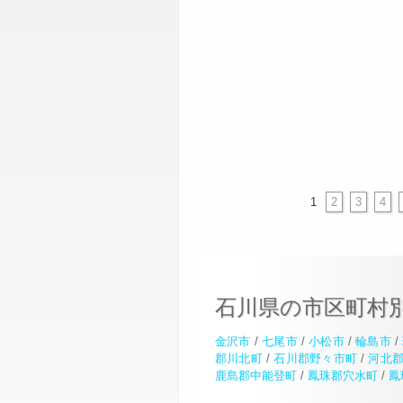
1
2
3
4
石川県の市区町村
金沢市
/
七尾市
/
小松市
/
輪島市
/
郡川北町
/
石川郡野々市町
/
河北
鹿島郡中能登町
/
鳳珠郡穴水町
/
鳳