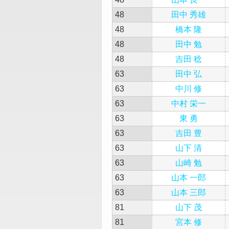
48
田中 秀雄
48
橋本 隆
48
田中 勉
48
吉田 稔
63
田中 弘
63
中川 修
63
中村 栄一
63
東 勇
63
吉田 豊
63
山下 清
63
山崎 勉
63
山本 一郎
63
山本 三郎
81
山下 茂
81
宮本 修