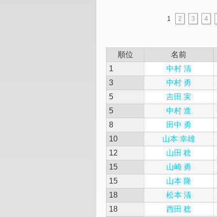
1
2
3
4
順位
名前
1
中村 清
3
中村 勇
5
吉田 実
5
中村 進
8
田中 勇
10
山本 幸雄
12
山田 稔
15
山崎 勇
15
山本 隆
18
松本 清
18
西田 稔