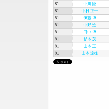
81
中川 隆
81
中村 正一
81
伊藤 博
81
中野 進
81
田中 博
81
杉本 茂
81
山本 正
81
山本 達雄