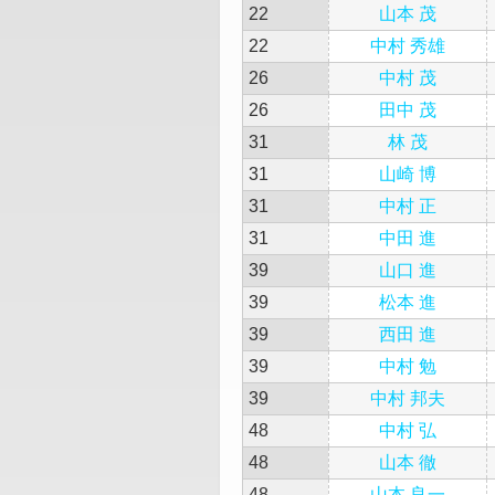
22
山本 茂
22
中村 秀雄
26
中村 茂
26
田中 茂
31
林 茂
31
山崎 博
31
中村 正
31
中田 進
39
山口 進
39
松本 進
39
西田 進
39
中村 勉
39
中村 邦夫
48
中村 弘
48
山本 徹
48
山本 良一