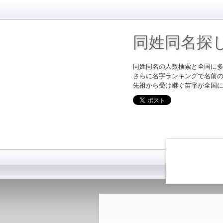
同姓同名探
同姓同名の人数検索と全国に
さらに名字ランキングで名前
先祖から受け継ぐ苗字が全国