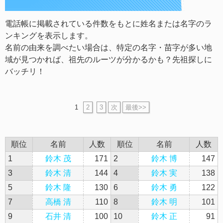
電話帳に掲載されている件数をもとに姓名または名字のラ
ンキングを表示します。
名前の由来を調べたい場合は、特定の名字・苗字が多い地
域が見つかれば、祖先のルーツが分かるかも？先祖探しに
バッチリ！
1
2
3
次
最後>>
順位
名前
人数
順位
名前
人数
1
鈴木 茂
171
2
鈴木 博
147
3
鈴木 清
144
4
鈴木 実
138
5
鈴木 隆
130
6
鈴木 勇
122
7
高橋 清
110
8
鈴木 明
101
9
石井 清
100
10
鈴木 正
91