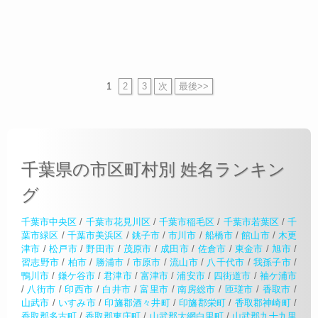
1
2
3
次
最後>>
千葉県の市区町村別 姓名ランキン
グ
千葉市中央区
/
千葉市花見川区
/
千葉市稲毛区
/
千葉市若葉区
/
千
葉市緑区
/
千葉市美浜区
/
銚子市
/
市川市
/
船橋市
/
館山市
/
木更
津市
/
松戸市
/
野田市
/
茂原市
/
成田市
/
佐倉市
/
東金市
/
旭市
/
習志野市
/
柏市
/
勝浦市
/
市原市
/
流山市
/
八千代市
/
我孫子市
/
鴨川市
/
鎌ケ谷市
/
君津市
/
富津市
/
浦安市
/
四街道市
/
袖ケ浦市
/
八街市
/
印西市
/
白井市
/
富里市
/
南房総市
/
匝瑳市
/
香取市
/
山武市
/
いすみ市
/
印旛郡酒々井町
/
印旛郡栄町
/
香取郡神崎町
/
香取郡多古町
/
香取郡東庄町
/
山武郡大網白里町
/
山武郡九十九里