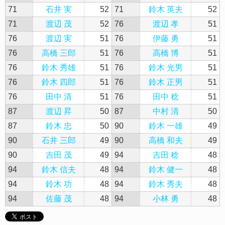
71
石井 実
52
71
鈴木 英夫
52
71
渡辺 茂
52
76
渡辺 孝
51
76
渡辺 実
51
76
伊藤 勇
51
76
高橋 三郎
51
76
高橋 博
51
76
鈴木 秀雄
51
76
鈴木 光男
51
76
鈴木 四郎
51
76
鈴木 正男
51
76
田中 清
51
76
田中 稔
51
87
渡辺 昇
50
87
中村 清
50
87
鈴木 忠
50
90
鈴木 一雄
49
90
石井 三郎
49
90
高橋 和夫
49
90
吉田 茂
49
94
吉田 稔
48
94
鈴木 信夫
48
94
鈴木 健一
48
94
鈴木 功
48
94
鈴木 秀夫
48
94
佐藤 茂
48
94
小林 勇
48