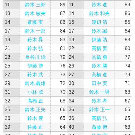
11
鈴木 三郎
89
11
鈴木 進
89
13
鈴木 敏夫
87
14
鈴木 和夫
86
14
斎藤 実
86
16
渡辺 清
85
17
鈴木 一郎
84
17
鈴木 誠
84
19
鈴木 昇
83
19
伊藤 清
83
21
鈴木 弘
81
22
高橋 実
80
23
長谷川 清
79
24
高橋 勇
77
25
伊藤 博
76
26
鈴木 勝
74
27
鈴木 武
73
27
高橋 進
73
29
鈴木 義雄
72
30
田中 実
71
31
小林 茂
70
32
鈴木 一男
68
32
高橋 正
68
34
鈴木 孝
67
35
鈴木 正夫
66
36
鈴木 正一
65
36
鈴木 豊
65
36
高橋 弘
65
39
佐藤 正
64
40
斎藤 博
63