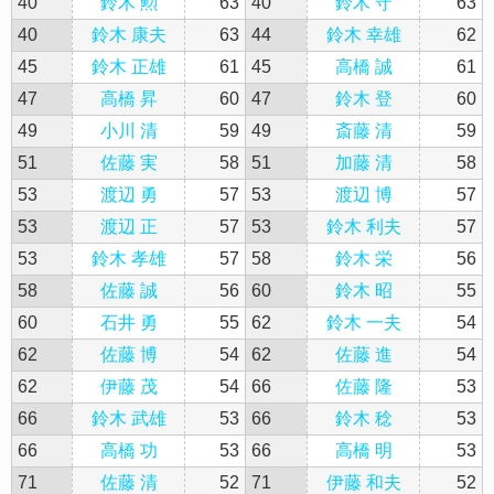
40
鈴木 勲
63
40
鈴木 守
63
40
鈴木 康夫
63
44
鈴木 幸雄
62
45
鈴木 正雄
61
45
高橋 誠
61
47
高橋 昇
60
47
鈴木 登
60
49
小川 清
59
49
斎藤 清
59
51
佐藤 実
58
51
加藤 清
58
53
渡辺 勇
57
53
渡辺 博
57
53
渡辺 正
57
53
鈴木 利夫
57
53
鈴木 孝雄
57
58
鈴木 栄
56
58
佐藤 誠
56
60
鈴木 昭
55
60
石井 勇
55
62
鈴木 一夫
54
62
佐藤 博
54
62
佐藤 進
54
62
伊藤 茂
54
66
佐藤 隆
53
66
鈴木 武雄
53
66
鈴木 稔
53
66
高橋 功
53
66
高橋 明
53
71
佐藤 清
52
71
伊藤 和夫
52