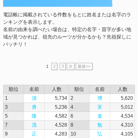
電話帳に掲載されている件数をもとに姓名または名字のラ
ンキングを表示します。
名前の由来を調べたい場合は、特定の名字・苗字が多い地
域が見つかれば、祖先のルーツが分かるかも？先祖探しに
バッチリ！
1
2
3
次
最後>>
順位
名前
人数
順位
名前
人数
1
清
5,734
2
博
5,620
3
勇
5,236
4
実
5,012
5
隆
4,582
6
進
4,534
7
茂
4,528
8
勉
4,310
9
正
4,283
10
弘
4,105