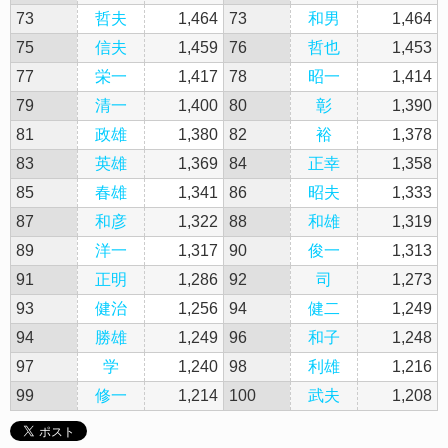
73
哲夫
1,464
73
和男
1,464
75
信夫
1,459
76
哲也
1,453
77
栄一
1,417
78
昭一
1,414
79
清一
1,400
80
彰
1,390
81
政雄
1,380
82
裕
1,378
83
英雄
1,369
84
正幸
1,358
85
春雄
1,341
86
昭夫
1,333
87
和彦
1,322
88
和雄
1,319
89
洋一
1,317
90
俊一
1,313
91
正明
1,286
92
司
1,273
93
健治
1,256
94
健二
1,249
94
勝雄
1,249
96
和子
1,248
97
学
1,240
98
利雄
1,216
99
修一
1,214
100
武夫
1,208