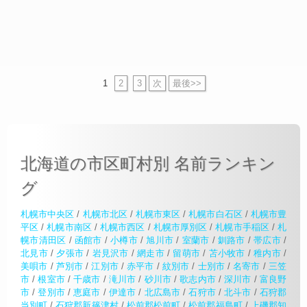
1
2
3
次
最後>>
北海道の市区町村別 名前ランキン
グ
札幌市中央区
/
札幌市北区
/
札幌市東区
/
札幌市白石区
/
札幌市豊
平区
/
札幌市南区
/
札幌市西区
/
札幌市厚別区
/
札幌市手稲区
/
札
幌市清田区
/
函館市
/
小樽市
/
旭川市
/
室蘭市
/
釧路市
/
帯広市
/
北見市
/
夕張市
/
岩見沢市
/
網走市
/
留萌市
/
苫小牧市
/
稚内市
/
美唄市
/
芦別市
/
江別市
/
赤平市
/
紋別市
/
士別市
/
名寄市
/
三笠
市
/
根室市
/
千歳市
/
滝川市
/
砂川市
/
歌志内市
/
深川市
/
富良野
市
/
登別市
/
恵庭市
/
伊達市
/
北広島市
/
石狩市
/
北斗市
/
石狩郡
当別町
/
石狩郡新篠津村
/
松前郡松前町
/
松前郡福島町
/
上磯郡知