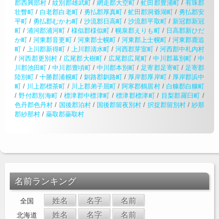
郡西興部村
/
紋別郡雄武町
/
網走郡大空町
/
虻田郡豊浦町
/
有珠郡
壮瞥町
/
白老郡白老町
/
勇払郡厚真町
/
虻田郡洞爺湖町
/
勇払郡安
平町
/
勇払郡むかわ町
/
沙流郡日高町
/
沙流郡平取町
/
新冠郡新冠
町
/
浦河郡浦河町
/
様似郡様似町
/
幌泉郡えりも町
/
日高郡新ひだ
か町
/
河東郡音更町
/
河東郡士幌町
/
河東郡上士幌町
/
河東郡鹿追
町
/
上川郡新得町
/
上川郡清水町
/
河西郡芽室町
/
河西郡中札内村
/
河西郡更別村
/
広尾郡大樹町
/
広尾郡広尾町
/
中川郡幕別町
/
中
川郡池田町
/
中川郡豊頃町
/
中川郡本別町
/
足寄郡足寄町
/
足寄郡
陸別町
/
十勝郡浦幌町
/
釧路郡釧路町
/
厚岸郡厚岸町
/
厚岸郡浜中
町
/
川上郡標茶町
/
川上郡弟子屈町
/
阿寒郡鶴居村
/
白糠郡白糠町
/
野付郡別海町
/
標津郡中標津町
/
標津郡標津町
/
目梨郡羅臼町
/
色丹郡色丹村
/
国後郡泊村
/
国後郡留夜別村
/
択捉郡留別村
/
紗那
郡紗那村
/
蘂取郡蘂取村
名前ランキング
姓名
名字
名前
全国
姓名
名字
名前
北海道