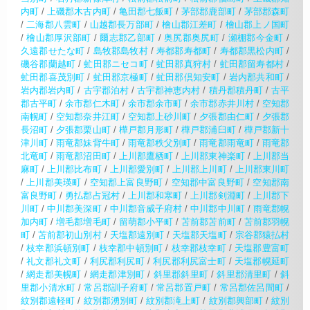
内町
/
上磯郡木古内町
/
亀田郡七飯町
/
茅部郡鹿部町
/
茅部郡森町
/
二海郡八雲町
/
山越郡長万部町
/
檜山郡江差町
/
檜山郡上ノ国町
/
檜山郡厚沢部町
/
爾志郡乙部町
/
奥尻郡奥尻町
/
瀬棚郡今金町
/
久遠郡せたな町
/
島牧郡島牧村
/
寿都郡寿都町
/
寿都郡黒松内町
/
磯谷郡蘭越町
/
虻田郡ニセコ町
/
虻田郡真狩村
/
虻田郡留寿都村
/
虻田郡喜茂別町
/
虻田郡京極町
/
虻田郡倶知安町
/
岩内郡共和町
/
岩内郡岩内町
/
古宇郡泊村
/
古宇郡神恵内村
/
積丹郡積丹町
/
古平
郡古平町
/
余市郡仁木町
/
余市郡余市町
/
余市郡赤井川村
/
空知郡
南幌町
/
空知郡奈井江町
/
空知郡上砂川町
/
夕張郡由仁町
/
夕張郡
長沼町
/
夕張郡栗山町
/
樺戸郡月形町
/
樺戸郡浦臼町
/
樺戸郡新十
津川町
/
雨竜郡妹背牛町
/
雨竜郡秩父別町
/
雨竜郡雨竜町
/
雨竜郡
北竜町
/
雨竜郡沼田町
/
上川郡鷹栖町
/
上川郡東神楽町
/
上川郡当
麻町
/
上川郡比布町
/
上川郡愛別町
/
上川郡上川町
/
上川郡東川町
/
上川郡美瑛町
/
空知郡上富良野町
/
空知郡中富良野町
/
空知郡南
富良野町
/
勇払郡占冠村
/
上川郡和寒町
/
上川郡剣淵町
/
上川郡下
川町
/
中川郡美深町
/
中川郡音威子府村
/
中川郡中川町
/
雨竜郡幌
加内町
/
増毛郡増毛町
/
留萌郡小平町
/
苫前郡苫前町
/
苫前郡羽幌
町
/
苫前郡初山別村
/
天塩郡遠別町
/
天塩郡天塩町
/
宗谷郡猿払村
/
枝幸郡浜頓別町
/
枝幸郡中頓別町
/
枝幸郡枝幸町
/
天塩郡豊富町
/
礼文郡礼文町
/
利尻郡利尻町
/
利尻郡利尻富士町
/
天塩郡幌延町
/
網走郡美幌町
/
網走郡津別町
/
斜里郡斜里町
/
斜里郡清里町
/
斜
里郡小清水町
/
常呂郡訓子府町
/
常呂郡置戸町
/
常呂郡佐呂間町
/
紋別郡遠軽町
/
紋別郡湧別町
/
紋別郡滝上町
/
紋別郡興部町
/
紋別