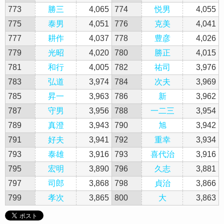
773
勝三
4,065
774
悦男
4,055
775
泰男
4,051
776
克美
4,041
777
耕作
4,037
778
豊彦
4,026
779
光昭
4,020
780
勝正
4,015
781
和行
4,005
782
祐司
3,976
783
弘道
3,974
784
次夫
3,969
785
昇一
3,963
786
新
3,962
787
守男
3,956
788
一二三
3,954
789
真澄
3,943
790
旭
3,942
791
好夫
3,941
792
重幸
3,934
793
泰雄
3,916
793
喜代治
3,916
795
宏明
3,890
796
久志
3,881
797
司郎
3,868
798
貞治
3,866
799
孝次
3,865
800
大
3,863