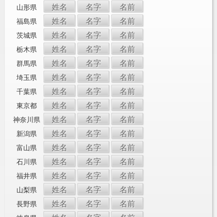
姓名
名字
名前
山形県
姓名
名字
名前
福島県
姓名
名字
名前
茨城県
姓名
名字
名前
栃木県
姓名
名字
名前
群馬県
姓名
名字
名前
埼玉県
姓名
名字
名前
千葉県
姓名
名字
名前
東京都
姓名
名字
名前
神奈川県
姓名
名字
名前
新潟県
姓名
名字
名前
富山県
姓名
名字
名前
石川県
姓名
名字
名前
福井県
姓名
名字
名前
山梨県
姓名
名字
名前
長野県