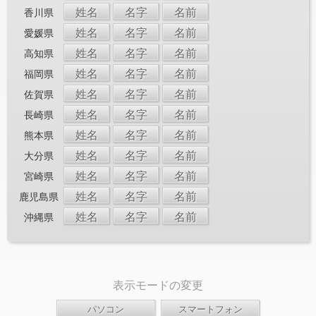
姓名
名字
名前
香川県
姓名
名字
名前
愛媛県
姓名
名字
名前
高知県
姓名
名字
名前
福岡県
姓名
名字
名前
佐賀県
姓名
名字
名前
長崎県
姓名
名字
名前
熊本県
姓名
名字
名前
大分県
姓名
名字
名前
宮崎県
姓名
名字
名前
鹿児島県
姓名
名字
名前
沖縄県
表示モードの変更