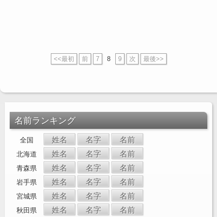
<<最初
前
7
8
9
次
最後>>
名前ランキング
姓名
名字
名前
全国
姓名
名字
名前
北海道
姓名
名字
名前
青森県
姓名
名字
名前
岩手県
姓名
名字
名前
宮城県
姓名
名字
名前
秋田県