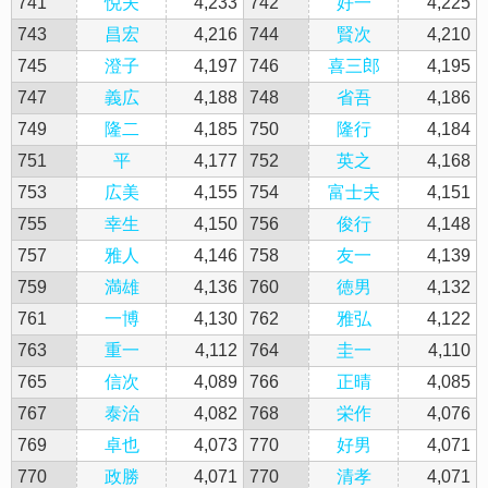
741
悦夫
4,233
742
好一
4,225
743
昌宏
4,216
744
賢次
4,210
745
澄子
4,197
746
喜三郎
4,195
747
義広
4,188
748
省吾
4,186
749
隆二
4,185
750
隆行
4,184
751
平
4,177
752
英之
4,168
753
広美
4,155
754
富士夫
4,151
755
幸生
4,150
756
俊行
4,148
757
雅人
4,146
758
友一
4,139
759
満雄
4,136
760
徳男
4,132
761
一博
4,130
762
雅弘
4,122
763
重一
4,112
764
圭一
4,110
765
信次
4,089
766
正晴
4,085
767
泰治
4,082
768
栄作
4,076
769
卓也
4,073
770
好男
4,071
770
政勝
4,071
770
清孝
4,071