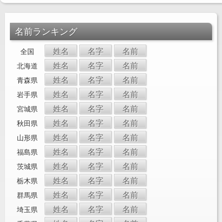
名前ランキング
姓名
名字
名前
全国
姓名
名字
名前
北海道
姓名
名字
名前
青森県
姓名
名字
名前
岩手県
姓名
名字
名前
宮城県
姓名
名字
名前
秋田県
姓名
名字
名前
山形県
姓名
名字
名前
福島県
姓名
名字
名前
茨城県
姓名
名字
名前
栃木県
姓名
名字
名前
群馬県
姓名
名字
名前
埼玉県