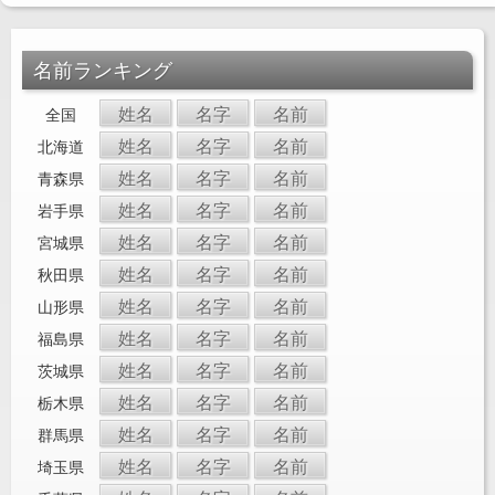
名前ランキング
姓名
名字
名前
全国
姓名
名字
名前
北海道
姓名
名字
名前
青森県
姓名
名字
名前
岩手県
姓名
名字
名前
宮城県
姓名
名字
名前
秋田県
姓名
名字
名前
山形県
姓名
名字
名前
福島県
姓名
名字
名前
茨城県
姓名
名字
名前
栃木県
姓名
名字
名前
群馬県
姓名
名字
名前
埼玉県