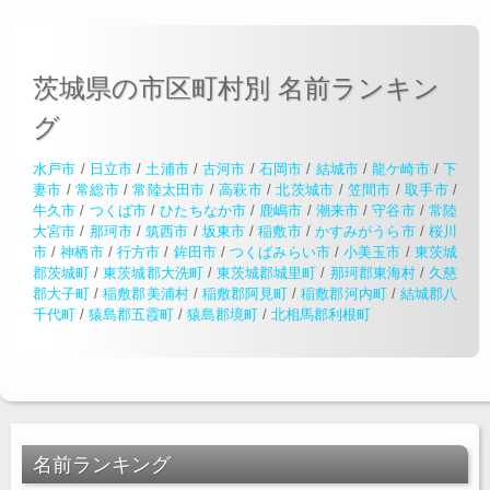
茨城県の市区町村別 名前ランキン
グ
水戸市
/
日立市
/
土浦市
/
古河市
/
石岡市
/
結城市
/
龍ケ崎市
/
下
妻市
/
常総市
/
常陸太田市
/
高萩市
/
北茨城市
/
笠間市
/
取手市
/
牛久市
/
つくば市
/
ひたちなか市
/
鹿嶋市
/
潮来市
/
守谷市
/
常陸
大宮市
/
那珂市
/
筑西市
/
坂東市
/
稲敷市
/
かすみがうら市
/
桜川
市
/
神栖市
/
行方市
/
鉾田市
/
つくばみらい市
/
小美玉市
/
東茨城
郡茨城町
/
東茨城郡大洗町
/
東茨城郡城里町
/
那珂郡東海村
/
久慈
郡大子町
/
稲敷郡美浦村
/
稲敷郡阿見町
/
稲敷郡河内町
/
結城郡八
千代町
/
猿島郡五霞町
/
猿島郡境町
/
北相馬郡利根町
名前ランキング