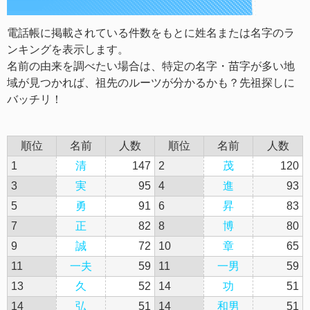
電話帳に掲載されている件数をもとに姓名または名字のラ
ンキングを表示します。
名前の由来を調べたい場合は、特定の名字・苗字が多い地
域が見つかれば、祖先のルーツが分かるかも？先祖探しに
バッチリ！
順位
名前
人数
順位
名前
人数
1
清
147
2
茂
120
3
実
95
4
進
93
5
勇
91
6
昇
83
7
正
82
8
博
80
9
誠
72
10
章
65
11
一夫
59
11
一男
59
13
久
52
14
功
51
14
弘
51
14
和男
51