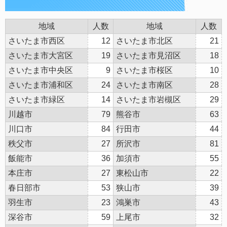
地域
人数
地域
人数
さいたま市西区
12
さいたま市北区
21
さいたま市大宮区
19
さいたま市見沼区
18
さいたま市中央区
9
さいたま市桜区
10
さいたま市浦和区
24
さいたま市南区
28
さいたま市緑区
14
さいたま市岩槻区
29
川越市
79
熊谷市
63
川口市
84
行田市
44
秩父市
27
所沢市
81
飯能市
36
加須市
55
本庄市
27
東松山市
22
春日部市
53
狭山市
39
羽生市
23
鴻巣市
43
深谷市
59
上尾市
32