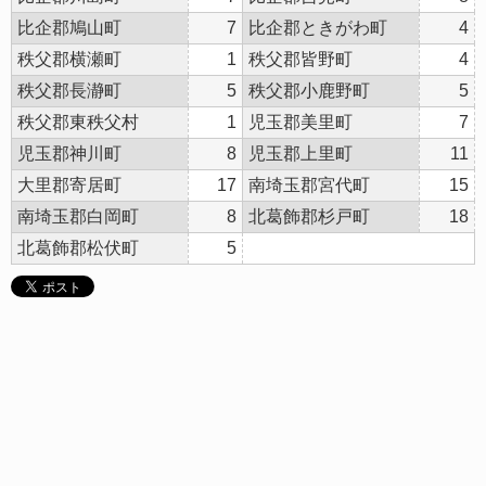
比企郡鳩山町
7
比企郡ときがわ町
4
秩父郡横瀬町
1
秩父郡皆野町
4
秩父郡長瀞町
5
秩父郡小鹿野町
5
秩父郡東秩父村
1
児玉郡美里町
7
児玉郡神川町
8
児玉郡上里町
11
大里郡寄居町
17
南埼玉郡宮代町
15
南埼玉郡白岡町
8
北葛飾郡杉戸町
18
北葛飾郡松伏町
5