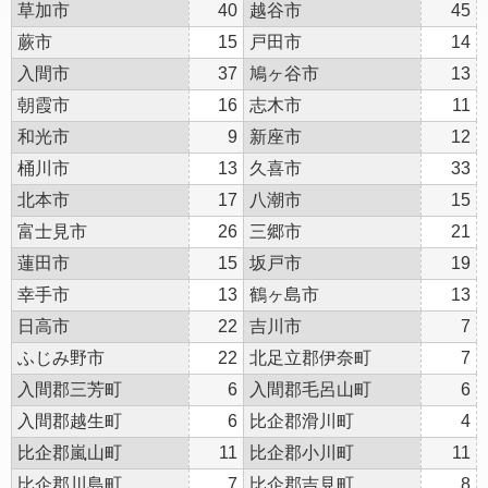
草加市
40
越谷市
45
蕨市
15
戸田市
14
入間市
37
鳩ヶ谷市
13
朝霞市
16
志木市
11
和光市
9
新座市
12
桶川市
13
久喜市
33
北本市
17
八潮市
15
富士見市
26
三郷市
21
蓮田市
15
坂戸市
19
幸手市
13
鶴ヶ島市
13
日高市
22
吉川市
7
ふじみ野市
22
北足立郡伊奈町
7
入間郡三芳町
6
入間郡毛呂山町
6
入間郡越生町
6
比企郡滑川町
4
比企郡嵐山町
11
比企郡小川町
11
比企郡川島町
7
比企郡吉見町
8