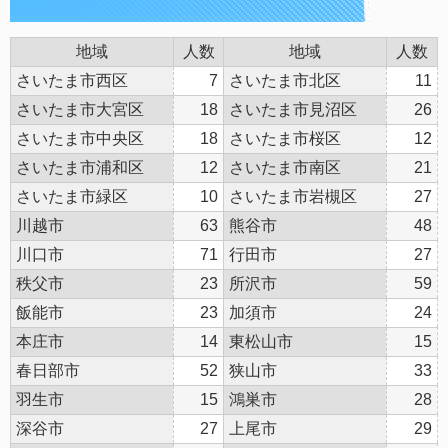
地域
人数
地域
人数
さいたま市西区
7
さいたま市北区
11
さいたま市大宮区
18
さいたま市見沼区
26
さいたま市中央区
18
さいたま市桜区
12
さいたま市浦和区
12
さいたま市南区
21
さいたま市緑区
10
さいたま市岩槻区
27
川越市
63
熊谷市
48
川口市
71
行田市
27
秩父市
23
所沢市
59
飯能市
23
加須市
24
本庄市
14
東松山市
15
春日部市
52
狭山市
33
羽生市
15
鴻巣市
28
深谷市
27
上尾市
29