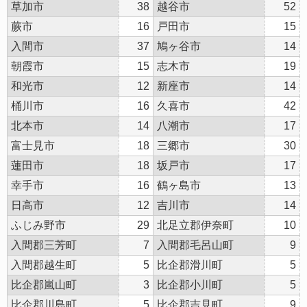
草加市
38
越谷市
52
蕨市
16
戸田市
15
入間市
37
鳩ヶ谷市
14
朝霞市
15
志木市
19
和光市
12
新座市
14
桶川市
16
久喜市
42
北本市
14
八潮市
17
富士見市
18
三郷市
30
蓮田市
18
坂戸市
17
幸手市
16
鶴ヶ島市
13
日高市
12
吉川市
14
ふじみ野市
29
北足立郡伊奈町
10
入間郡三芳町
7
入間郡毛呂山町
9
入間郡越生町
5
比企郡滑川町
5
比企郡嵐山町
3
比企郡小川町
5
比企郡川島町
5
比企郡吉見町
9