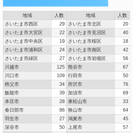
地域
人数
地域
人数
さいたま市西区
29
さいたま市北区
20
さいたま市大宮区
22
さいたま市見沼区
40
さいたま市中央区
19
さいたま市桜区
18
さいたま市浦和区
24
さいたま市南区
42
さいたま市緑区
27
さいたま市岩槻区
56
川越市
125
熊谷市
67
川口市
109
行田市
50
秩父市
34
所沢市
76
飯能市
39
加須市
69
本庄市
28
東松山市
33
春日部市
86
狭山市
64
羽生市
27
鴻巣市
45
深谷市
50
上尾市
57