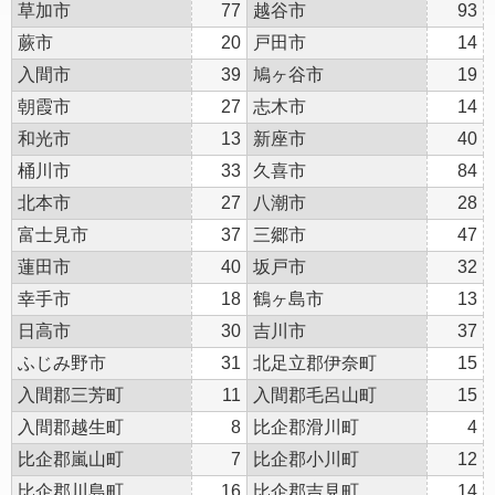
草加市
77
越谷市
93
蕨市
20
戸田市
14
入間市
39
鳩ヶ谷市
19
朝霞市
27
志木市
14
和光市
13
新座市
40
桶川市
33
久喜市
84
北本市
27
八潮市
28
富士見市
37
三郷市
47
蓮田市
40
坂戸市
32
幸手市
18
鶴ヶ島市
13
日高市
30
吉川市
37
ふじみ野市
31
北足立郡伊奈町
15
入間郡三芳町
11
入間郡毛呂山町
15
入間郡越生町
8
比企郡滑川町
4
比企郡嵐山町
7
比企郡小川町
12
比企郡川島町
16
比企郡吉見町
14