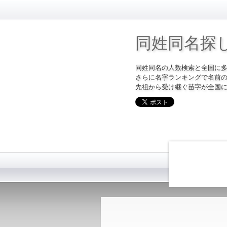
同姓同名探
同姓同名の人数検索と全国に
さらに名字ランキングで名前
先祖から受け継ぐ苗字が全国