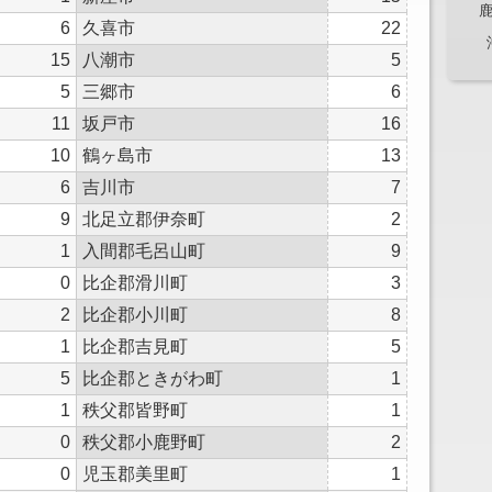
6
久喜市
22
15
八潮市
5
5
三郷市
6
11
坂戸市
16
10
鶴ヶ島市
13
6
吉川市
7
9
北足立郡伊奈町
2
1
入間郡毛呂山町
9
0
比企郡滑川町
3
2
比企郡小川町
8
1
比企郡吉見町
5
5
比企郡ときがわ町
1
1
秩父郡皆野町
1
0
秩父郡小鹿野町
2
0
児玉郡美里町
1