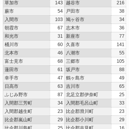
草加市
143
越谷市
216
蕨市
54
戸田市
38
入間市
103
鳩ヶ谷市
34
朝霞市
67
志木市
36
和光市
31
新座市
77
桶川市
60
久喜市
141
北本市
46
八潮市
55
富士見市
68
三郷市
105
蓮田市
61
坂戸市
88
幸手市
47
鶴ヶ島市
49
日高市
63
吉川市
65
ふじみ野市
87
北足立郡伊奈町
25
入間郡三芳町
34
入間郡毛呂山町
33
入間郡越生町
23
比企郡滑川町
23
比企郡嵐山町
29
比企郡小川町
29
比企郡川島町
25
比企郡吉見町
16