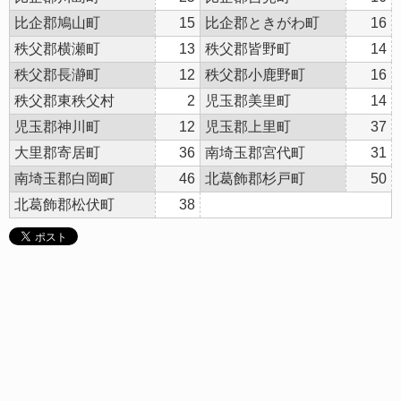
比企郡鳩山町
15
比企郡ときがわ町
16
秩父郡横瀬町
13
秩父郡皆野町
14
秩父郡長瀞町
12
秩父郡小鹿野町
16
秩父郡東秩父村
2
児玉郡美里町
14
児玉郡神川町
12
児玉郡上里町
37
大里郡寄居町
36
南埼玉郡宮代町
31
南埼玉郡白岡町
46
北葛飾郡杉戸町
50
北葛飾郡松伏町
38