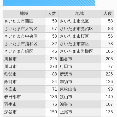
地域
人数
地域
人数
さいたま市西区
59
さいたま市北区
58
さいたま市大宮区
67
さいたま市見沼区
83
さいたま市中央区
53
さいたま市桜区
56
さいたま市浦和区
82
さいたま市南区
78
さいたま市緑区
46
さいたま市岩槻区
105
川越市
225
熊谷市
205
川口市
278
行田市
77
秩父市
88
所沢市
226
飯能市
84
加須市
126
本庄市
71
東松山市
93
春日部市
186
狭山市
149
羽生市
76
鴻巣市
107
深谷市
150
上尾市
135