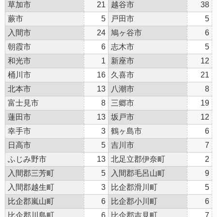
草加市
21
越谷市
38
蕨市
5
戸田市
5
入間市
24
鳩ヶ谷市
6
朝霞市
6
志木市
5
和光市
1
新座市
12
桶川市
16
久喜市
21
北本市
13
八潮市
8
富士見市
8
三郷市
19
蓮田市
13
坂戸市
12
幸手市
3
鶴ヶ島市
6
日高市
5
吉川市
7
ふじみ野市
13
北足立郡伊奈町
2
入間郡三芳町
5
入間郡毛呂山町
9
入間郡越生町
3
比企郡滑川町
5
比企郡嵐山町
6
比企郡小川町
6
比企郡川島町
6
比企郡吉見町
7