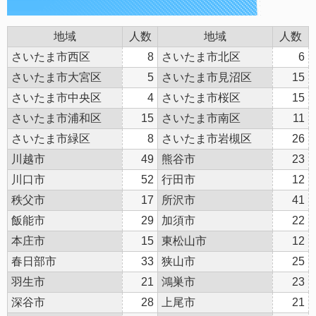
地域
人数
地域
人数
さいたま市西区
8
さいたま市北区
6
さいたま市大宮区
5
さいたま市見沼区
15
さいたま市中央区
4
さいたま市桜区
15
さいたま市浦和区
15
さいたま市南区
11
さいたま市緑区
8
さいたま市岩槻区
26
川越市
49
熊谷市
23
川口市
52
行田市
12
秩父市
17
所沢市
41
飯能市
29
加須市
22
本庄市
15
東松山市
12
春日部市
33
狭山市
25
羽生市
21
鴻巣市
23
深谷市
28
上尾市
21