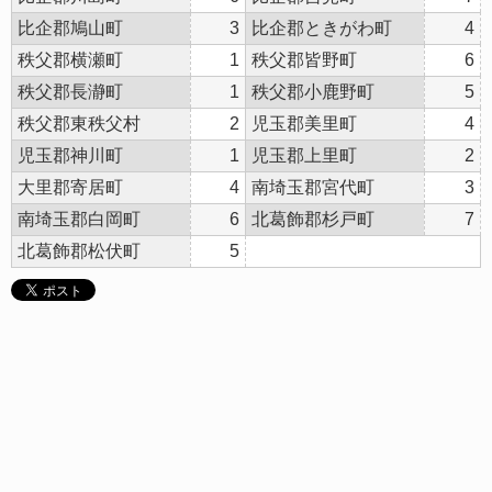
比企郡鳩山町
3
比企郡ときがわ町
4
秩父郡横瀬町
1
秩父郡皆野町
6
秩父郡長瀞町
1
秩父郡小鹿野町
5
秩父郡東秩父村
2
児玉郡美里町
4
児玉郡神川町
1
児玉郡上里町
2
大里郡寄居町
4
南埼玉郡宮代町
3
南埼玉郡白岡町
6
北葛飾郡杉戸町
7
北葛飾郡松伏町
5