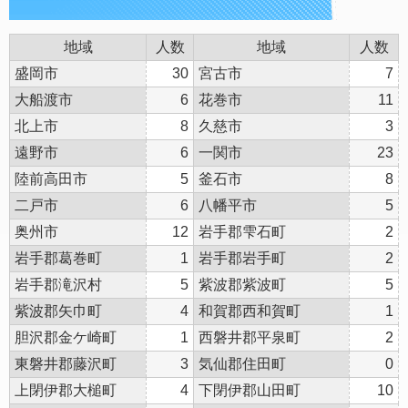
地域
人数
地域
人数
盛岡市
30
宮古市
7
大船渡市
6
花巻市
11
北上市
8
久慈市
3
遠野市
6
一関市
23
陸前高田市
5
釜石市
8
二戸市
6
八幡平市
5
奥州市
12
岩手郡雫石町
2
岩手郡葛巻町
1
岩手郡岩手町
2
岩手郡滝沢村
5
紫波郡紫波町
5
紫波郡矢巾町
4
和賀郡西和賀町
1
胆沢郡金ケ崎町
1
西磐井郡平泉町
2
東磐井郡藤沢町
3
気仙郡住田町
0
上閉伊郡大槌町
4
下閉伊郡山田町
10