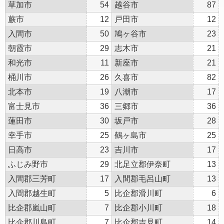
草加市
54
越谷市
87
蕨市
12
戸田市
12
入間市
50
鳩ヶ谷市
23
朝霞市
29
志木市
21
和光市
11
新座市
21
桶川市
26
久喜市
82
北本市
19
八潮市
17
富士見市
36
三郷市
36
蓮田市
30
坂戸市
28
幸手市
25
鶴ヶ島市
25
日高市
23
吉川市
17
ふじみ野市
29
北足立郡伊奈町
13
入間郡三芳町
17
入間郡毛呂山町
13
入間郡越生町
5
比企郡滑川町
6
比企郡嵐山町
7
比企郡小川町
18
比企郡川島町
7
比企郡吉見町
14