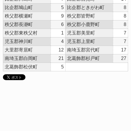
比企郡鳩山町
5
比企郡ときがわ町
8
秩父郡横瀬町
9
秩父郡皆野町
8
秩父郡長瀞町
6
秩父郡小鹿野町
8
秩父郡東秩父村
1
児玉郡美里町
7
児玉郡神川町
4
児玉郡上里町
7
大里郡寄居町
12
南埼玉郡宮代町
17
南埼玉郡白岡町
21
北葛飾郡杉戸町
27
北葛飾郡松伏町
5