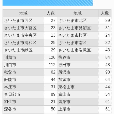
地域
人数
地域
人数
さいたま市西区
27
さいたま市北区
29
さいたま市大宮区
23
さいたま市見沼区
31
さいたま市中央区
13
さいたま市桜区
24
さいたま市浦和区
25
さいたま市南区
32
さいたま市緑区
29
さいたま市岩槻区
43
川越市
126
熊谷市
84
川口市
112
行田市
48
秩父市
62
所沢市
90
飯能市
44
加須市
64
本庄市
31
東松山市
44
春日部市
89
狭山市
54
羽生市
21
鴻巣市
61
深谷市
50
上尾市
61