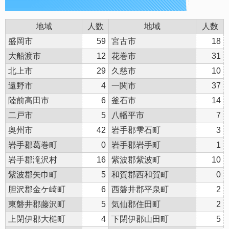
地域
人数
地域
人数
盛岡市
59
宮古市
18
大船渡市
12
花巻市
31
北上市
29
久慈市
10
遠野市
4
一関市
37
陸前高田市
6
釜石市
14
二戸市
5
八幡平市
7
奥州市
42
岩手郡雫石町
3
岩手郡葛巻町
0
岩手郡岩手町
1
岩手郡滝沢村
16
紫波郡紫波町
10
紫波郡矢巾町
5
和賀郡西和賀町
0
胆沢郡金ケ崎町
6
西磐井郡平泉町
2
東磐井郡藤沢町
5
気仙郡住田町
2
上閉伊郡大槌町
4
下閉伊郡山田町
5