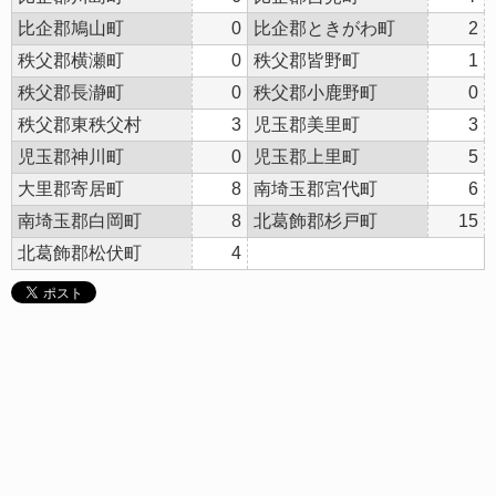
比企郡鳩山町
0
比企郡ときがわ町
2
秩父郡横瀬町
0
秩父郡皆野町
1
秩父郡長瀞町
0
秩父郡小鹿野町
0
秩父郡東秩父村
3
児玉郡美里町
3
児玉郡神川町
0
児玉郡上里町
5
大里郡寄居町
8
南埼玉郡宮代町
6
南埼玉郡白岡町
8
北葛飾郡杉戸町
15
北葛飾郡松伏町
4