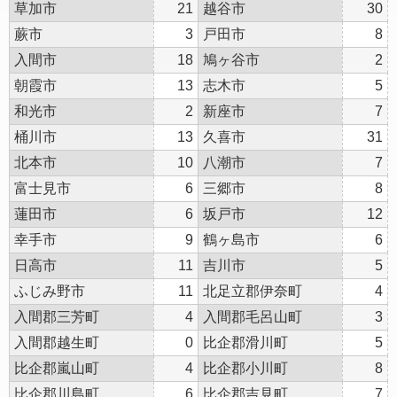
草加市
21
越谷市
30
蕨市
3
戸田市
8
入間市
18
鳩ヶ谷市
2
朝霞市
13
志木市
5
和光市
2
新座市
7
桶川市
13
久喜市
31
北本市
10
八潮市
7
富士見市
6
三郷市
8
蓮田市
6
坂戸市
12
幸手市
9
鶴ヶ島市
6
日高市
11
吉川市
5
ふじみ野市
11
北足立郡伊奈町
4
入間郡三芳町
4
入間郡毛呂山町
3
入間郡越生町
0
比企郡滑川町
5
比企郡嵐山町
4
比企郡小川町
8
比企郡川島町
6
比企郡吉見町
7