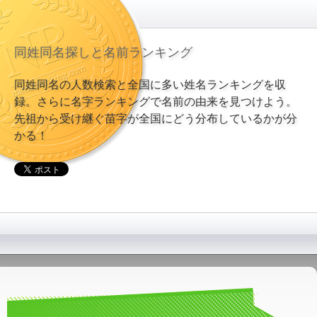
同姓同名探しと名前ランキング
同姓同名の人数検索と全国に多い姓名ランキングを収
録。さらに名字ランキングで名前の由来を見つけよう。
先祖から受け継ぐ苗字が全国にどう分布しているかが分
かる！