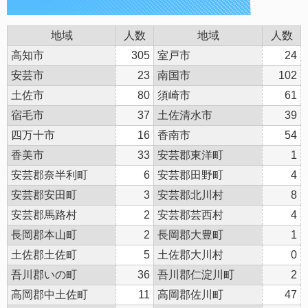
地域
人数
地域
人数
高知市
305
室戸市
24
安芸市
23
南国市
102
土佐市
80
須崎市
61
宿毛市
37
土佐清水市
39
四万十市
16
香南市
54
香美市
33
安芸郡東洋町
1
安芸郡奈半利町
6
安芸郡田野町
4
安芸郡安田町
3
安芸郡北川村
8
安芸郡馬路村
2
安芸郡芸西村
4
長岡郡本山町
2
長岡郡大豊町
1
土佐郡土佐町
5
土佐郡大川村
0
吾川郡いの町
36
吾川郡仁淀川町
2
高岡郡中土佐町
11
高岡郡佐川町
47