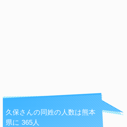
久保さんの同姓の人数は熊本
県に 365人