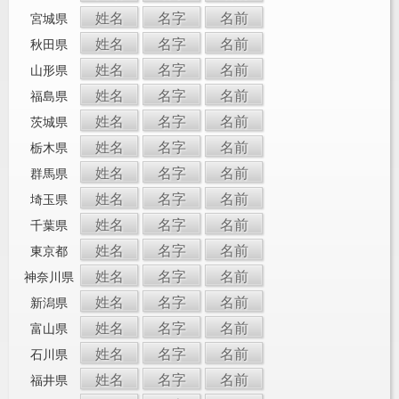
姓名
名字
名前
宮城県
姓名
名字
名前
秋田県
姓名
名字
名前
山形県
姓名
名字
名前
福島県
姓名
名字
名前
茨城県
姓名
名字
名前
栃木県
姓名
名字
名前
群馬県
姓名
名字
名前
埼玉県
姓名
名字
名前
千葉県
姓名
名字
名前
東京都
姓名
名字
名前
神奈川県
姓名
名字
名前
新潟県
姓名
名字
名前
富山県
姓名
名字
名前
石川県
姓名
名字
名前
福井県