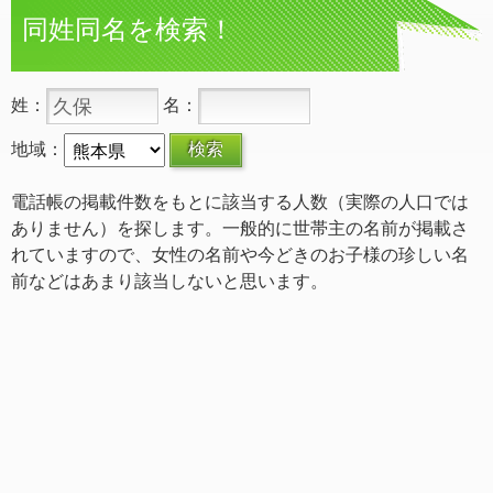
同姓同名を検索！
姓：
名：
地域：
電話帳の掲載件数をもとに該当する人数（実際の人口では
ありません）を探します。一般的に世帯主の名前が掲載さ
れていますので、女性の名前や今どきのお子様の珍しい名
前などはあまり該当しないと思います。