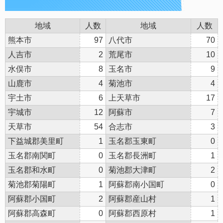
地域
人数
地域
人数
熊本市
97
八代市
70
人吉市
2
荒尾市
10
水俣市
8
玉名市
9
山鹿市
4
菊池市
4
宇土市
6
上天草市
17
宇城市
12
阿蘇市
7
天草市
54
合志市
3
下益城郡美里町
1
玉名郡玉東町
0
玉名郡南関町
0
玉名郡長洲町
1
玉名郡和水町
0
菊池郡大津町
2
菊池郡菊陽町
1
阿蘇郡南小国町
0
阿蘇郡小国町
2
阿蘇郡産山村
1
阿蘇郡高森町
0
阿蘇郡西原村
1