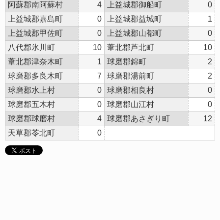
阿蘇郡南阿蘇村
4
上益城郡御船町
0
上益城郡嘉島町
0
上益城郡益城町
1
上益城郡甲佐町
0
上益城郡山都町
0
八代郡氷川町
10
葦北郡芦北町
10
葦北郡津奈木町
1
球磨郡錦町
2
球磨郡多良木町
7
球磨郡湯前町
2
球磨郡水上村
0
球磨郡相良村
0
球磨郡五木村
0
球磨郡山江村
0
球磨郡球磨村
4
球磨郡あさぎり町
12
天草郡苓北町
0