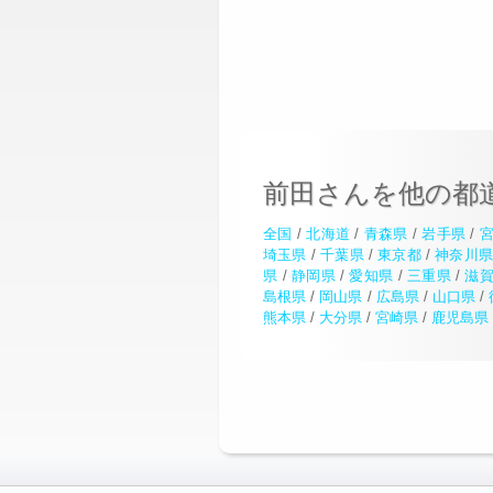
前田さんを他の都
全国
/
北海道
/
青森県
/
岩手県
/
埼玉県
/
千葉県
/
東京都
/
神奈川
県
/
静岡県
/
愛知県
/
三重県
/
滋
島根県
/
岡山県
/
広島県
/
山口県
/
熊本県
/
大分県
/
宮崎県
/
鹿児島県