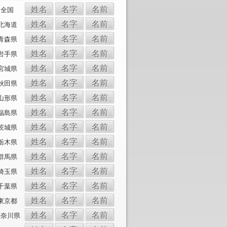
姓名
名字
名前
全国
姓名
名字
名前
北海道
姓名
名字
名前
青森県
姓名
名字
名前
岩手県
姓名
名字
名前
宮城県
姓名
名字
名前
秋田県
姓名
名字
名前
山形県
姓名
名字
名前
福島県
姓名
名字
名前
茨城県
姓名
名字
名前
栃木県
姓名
名字
名前
群馬県
姓名
名字
名前
埼玉県
姓名
名字
名前
千葉県
姓名
名字
名前
東京都
姓名
名字
名前
神奈川県