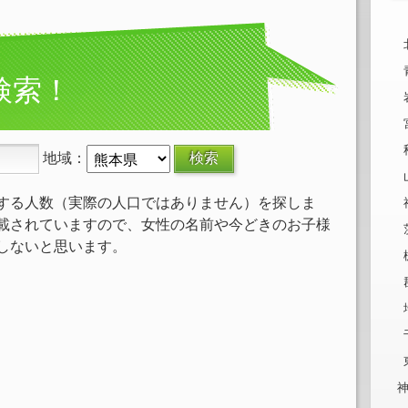
検索！
地域：
する人数（実際の人口ではありません）を探しま
載されていますので、女性の名前や今どきのお子様
しないと思います。