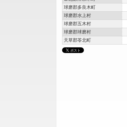
球磨郡多良木町
球磨郡水上村
球磨郡五木村
球磨郡球磨村
天草郡苓北町