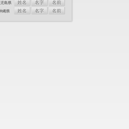
姓名
名字
名前
鹿児島県
姓名
名字
名前
沖縄県