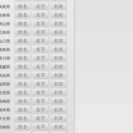
姓名
名字
名前
鳥取県
姓名
名字
名前
島根県
姓名
名字
名前
岡山県
姓名
名字
名前
広島県
姓名
名字
名前
山口県
姓名
名字
名前
徳島県
姓名
名字
名前
香川県
姓名
名字
名前
愛媛県
姓名
名字
名前
高知県
姓名
名字
名前
福岡県
姓名
名字
名前
佐賀県
姓名
名字
名前
長崎県
姓名
名字
名前
熊本県
姓名
名字
名前
大分県
姓名
名字
名前
宮崎県