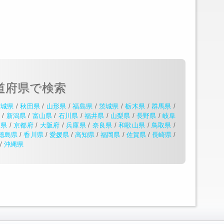
道府県で検索
宮城県
/
秋田県
/
山形県
/
福島県
/
茨城県
/
栃木県
/
群馬県
/
県
/
新潟県
/
富山県
/
石川県
/
福井県
/
山梨県
/
長野県
/
岐阜
賀県
/
京都府
/
大阪府
/
兵庫県
/
奈良県
/
和歌山県
/
鳥取県
/
徳島県
/
香川県
/
愛媛県
/
高知県
/
福岡県
/
佐賀県
/
長崎県
/
/
沖縄県