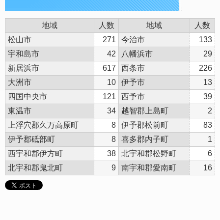
地域
人数
地域
人数
松山市
271
今治市
133
宇和島市
42
八幡浜市
29
新居浜市
617
西条市
226
大洲市
10
伊予市
13
四国中央市
121
西予市
39
東温市
34
越智郡上島町
2
上浮穴郡久万高原町
8
伊予郡松前町
83
伊予郡砥部町
8
喜多郡内子町
1
西宇和郡伊方町
38
北宇和郡松野町
6
北宇和郡鬼北町
9
南宇和郡愛南町
16