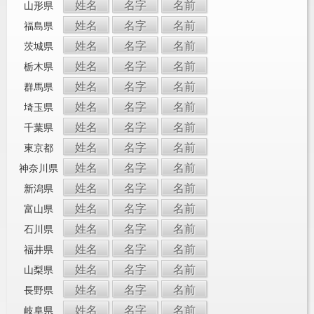
姓名
名字
名前
山形県
姓名
名字
名前
福島県
姓名
名字
名前
茨城県
姓名
名字
名前
栃木県
姓名
名字
名前
群馬県
姓名
名字
名前
埼玉県
姓名
名字
名前
千葉県
姓名
名字
名前
東京都
姓名
名字
名前
神奈川県
姓名
名字
名前
新潟県
姓名
名字
名前
富山県
姓名
名字
名前
石川県
姓名
名字
名前
福井県
姓名
名字
名前
山梨県
姓名
名字
名前
長野県
姓名
名字
名前
岐阜県