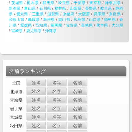
/
茨城県
/
栃木県
/
群馬県
/
埼玉県
/
千葉県
/
東京都
/
神奈川県
/
新潟県
/
富山県
/
石川県
/
福井県
/
山梨県
/
長野県
/
岐阜県
/
静岡
県
/
愛知県
/
三重県
/
滋賀県
/
京都府
/
大阪府
/
兵庫県
/
奈良県
/
和歌山県
/
鳥取県
/
島根県
/
岡山県
/
広島県
/
山口県
/
徳島県
/
香
川県
/
愛媛県
/
高知県
/
福岡県
/
佐賀県
/
長崎県
/
熊本県
/
大分県
/
宮崎県
/
鹿児島県
/
沖縄県
名前ランキング
姓名
名字
名前
全国
姓名
名字
名前
北海道
姓名
名字
名前
青森県
姓名
名字
名前
岩手県
姓名
名字
名前
宮城県
姓名
名字
名前
秋田県