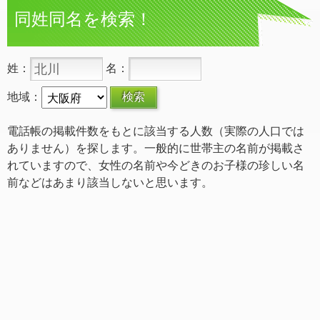
同姓同名を検索！
姓：
名：
地域：
電話帳の掲載件数をもとに該当する人数（実際の人口では
ありません）を探します。一般的に世帯主の名前が掲載さ
れていますので、女性の名前や今どきのお子様の珍しい名
前などはあまり該当しないと思います。