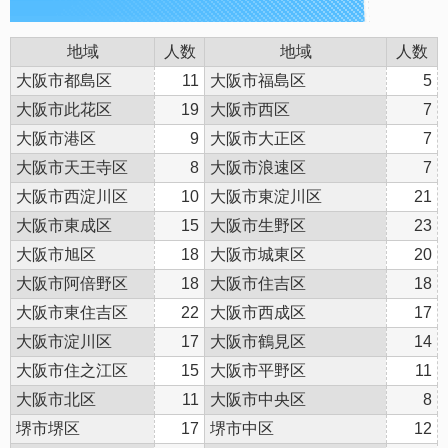
地域
人数
地域
人数
大阪市都島区
11
大阪市福島区
5
大阪市此花区
19
大阪市西区
7
大阪市港区
9
大阪市大正区
7
大阪市天王寺区
8
大阪市浪速区
7
大阪市西淀川区
10
大阪市東淀川区
21
大阪市東成区
15
大阪市生野区
23
大阪市旭区
18
大阪市城東区
20
大阪市阿倍野区
18
大阪市住吉区
18
大阪市東住吉区
22
大阪市西成区
17
大阪市淀川区
17
大阪市鶴見区
14
大阪市住之江区
15
大阪市平野区
11
大阪市北区
11
大阪市中央区
8
堺市堺区
17
堺市中区
12