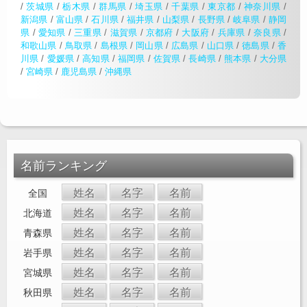
/
茨城県
/
栃木県
/
群馬県
/
埼玉県
/
千葉県
/
東京都
/
神奈川県
/
新潟県
/
富山県
/
石川県
/
福井県
/
山梨県
/
長野県
/
岐阜県
/
静岡
県
/
愛知県
/
三重県
/
滋賀県
/
京都府
/
大阪府
/
兵庫県
/
奈良県
/
和歌山県
/
鳥取県
/
島根県
/
岡山県
/
広島県
/
山口県
/
徳島県
/
香
川県
/
愛媛県
/
高知県
/
福岡県
/
佐賀県
/
長崎県
/
熊本県
/
大分県
/
宮崎県
/
鹿児島県
/
沖縄県
名前ランキング
姓名
名字
名前
全国
姓名
名字
名前
北海道
姓名
名字
名前
青森県
姓名
名字
名前
岩手県
姓名
名字
名前
宮城県
姓名
名字
名前
秋田県