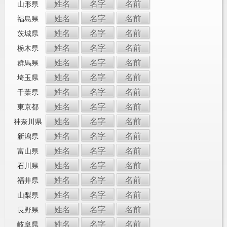
姓名
名字
名前
山形県
姓名
名字
名前
福島県
姓名
名字
名前
茨城県
姓名
名字
名前
栃木県
姓名
名字
名前
群馬県
姓名
名字
名前
埼玉県
姓名
名字
名前
千葉県
姓名
名字
名前
東京都
姓名
名字
名前
神奈川県
姓名
名字
名前
新潟県
姓名
名字
名前
富山県
姓名
名字
名前
石川県
姓名
名字
名前
福井県
姓名
名字
名前
山梨県
姓名
名字
名前
長野県
姓名
名字
名前
岐阜県