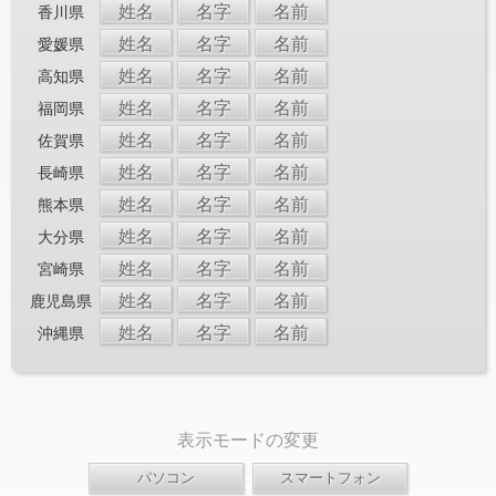
姓名
名字
名前
香川県
姓名
名字
名前
愛媛県
姓名
名字
名前
高知県
姓名
名字
名前
福岡県
姓名
名字
名前
佐賀県
姓名
名字
名前
長崎県
姓名
名字
名前
熊本県
姓名
名字
名前
大分県
姓名
名字
名前
宮崎県
姓名
名字
名前
鹿児島県
姓名
名字
名前
沖縄県
表示モードの変更