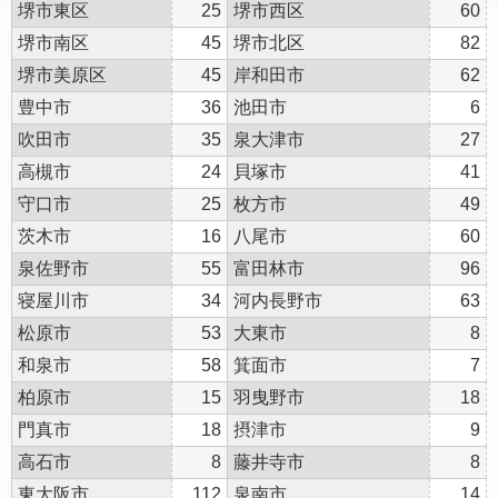
堺市東区
25
堺市西区
60
堺市南区
45
堺市北区
82
堺市美原区
45
岸和田市
62
豊中市
36
池田市
6
吹田市
35
泉大津市
27
高槻市
24
貝塚市
41
守口市
25
枚方市
49
茨木市
16
八尾市
60
泉佐野市
55
富田林市
96
寝屋川市
34
河内長野市
63
松原市
53
大東市
8
和泉市
58
箕面市
7
柏原市
15
羽曳野市
18
門真市
18
摂津市
9
高石市
8
藤井寺市
8
東大阪市
112
泉南市
14