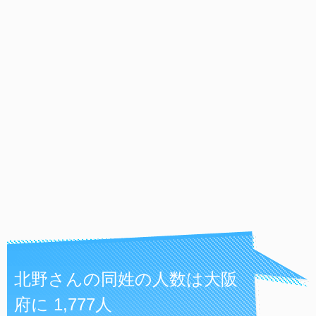
北野さんの同姓の人数は大阪
府に 1,777人