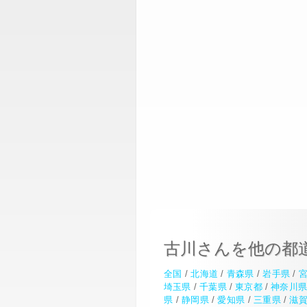
古川さんを他の都
全国
/
北海道
/
青森県
/
岩手県
/
埼玉県
/
千葉県
/
東京都
/
神奈川
県
/
静岡県
/
愛知県
/
三重県
/
滋