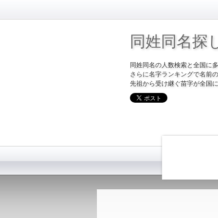
同姓同名探
同姓同名の人数検索と全国に
さらに名字ランキングで名前
先祖から受け継ぐ苗字が全国