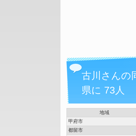
古川さんの
県に 73人
地域
甲府市
都留市