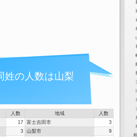
同姓の人数は山梨
人数
地域
人数
17
富士吉田市
3
3
山梨市
9