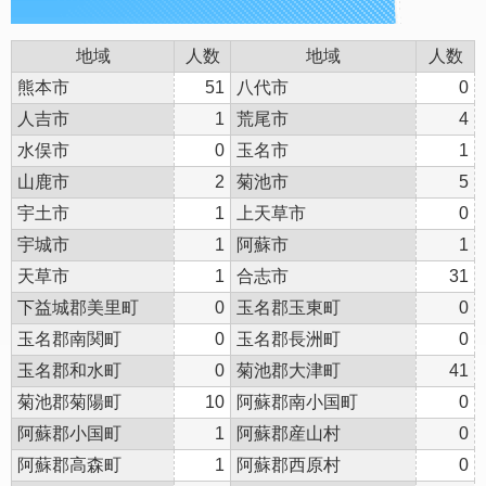
地域
人数
地域
人数
熊本市
51
八代市
0
人吉市
1
荒尾市
4
水俣市
0
玉名市
1
山鹿市
2
菊池市
5
宇土市
1
上天草市
0
宇城市
1
阿蘇市
1
天草市
1
合志市
31
下益城郡美里町
0
玉名郡玉東町
0
玉名郡南関町
0
玉名郡長洲町
0
玉名郡和水町
0
菊池郡大津町
41
菊池郡菊陽町
10
阿蘇郡南小国町
0
阿蘇郡小国町
1
阿蘇郡産山村
0
阿蘇郡高森町
1
阿蘇郡西原村
0