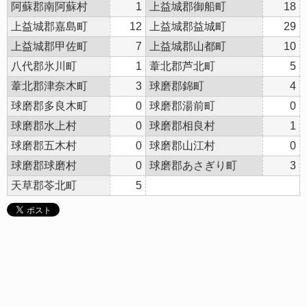
阿蘇郡南阿蘇村
1
上益城郡御船町
18
上益城郡嘉島町
12
上益城郡益城町
29
上益城郡甲佐町
7
上益城郡山都町
10
八代郡氷川町
1
葦北郡芦北町
5
葦北郡津奈木町
3
球磨郡錦町
4
球磨郡多良木町
0
球磨郡湯前町
0
球磨郡水上村
0
球磨郡相良村
1
球磨郡五木村
0
球磨郡山江村
0
球磨郡球磨村
0
球磨郡あさぎり町
3
天草郡苓北町
5