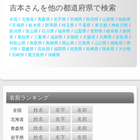
吉本さんを他の都道府県で検索
全国
/
北海道
/
青森県
/
岩手県
/
宮城県
/
秋田県
/
山形県
/
福島県
/
茨城県
/
栃木県
/
群馬県
/
埼玉県
/
千葉県
/
東京都
/
神奈川県
/
新潟県
/
富山県
/
石川県
/
福井県
/
山梨県
/
長野県
/
岐阜県
/
静岡
県
/
愛知県
/
三重県
/
滋賀県
/
京都府
/
大阪府
/
兵庫県
/
奈良県
/
和歌山県
/
鳥取県
/
島根県
/
岡山県
/
広島県
/
山口県
/
徳島県
/
香
川県
/
愛媛県
/
高知県
/
福岡県
/
佐賀県
/
長崎県
/
熊本県
/
大分県
/
宮崎県
/
鹿児島県
/
沖縄県
名前ランキング
姓名
名字
名前
全国
姓名
名字
名前
北海道
姓名
名字
名前
青森県
姓名
名字
名前
岩手県