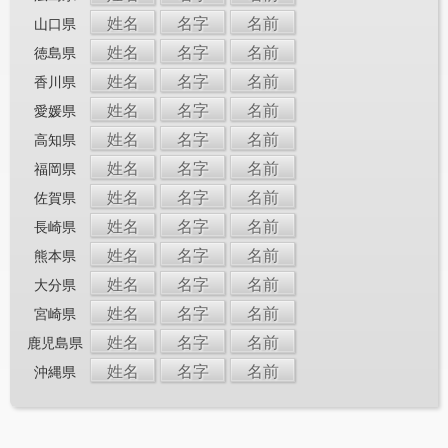
姓名
名字
名前
山口県
姓名
名字
名前
徳島県
姓名
名字
名前
香川県
姓名
名字
名前
愛媛県
姓名
名字
名前
高知県
姓名
名字
名前
福岡県
姓名
名字
名前
佐賀県
姓名
名字
名前
長崎県
姓名
名字
名前
熊本県
姓名
名字
名前
大分県
姓名
名字
名前
宮崎県
姓名
名字
名前
鹿児島県
姓名
名字
名前
沖縄県