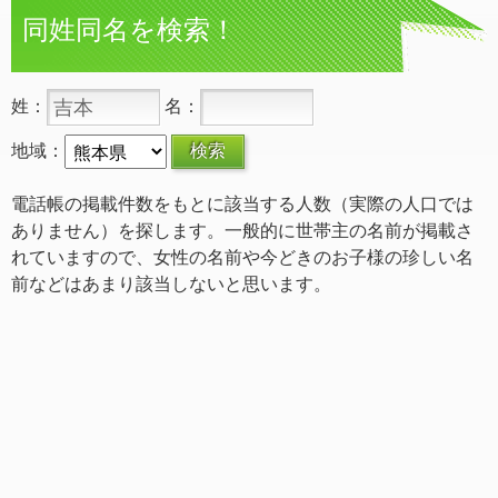
同姓同名を検索！
姓：
名：
地域：
電話帳の掲載件数をもとに該当する人数（実際の人口では
ありません）を探します。一般的に世帯主の名前が掲載さ
れていますので、女性の名前や今どきのお子様の珍しい名
前などはあまり該当しないと思います。