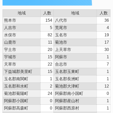
地域
人数
地域
人数
熊本市
154
八代市
36
人吉市
5
荒尾市
4
水俣市
82
玉名市
19
山鹿市
11
菊池市
17
宇土市
20
上天草市
30
宇城市
15
阿蘇市
1
天草市
22
合志市
7
下益城郡美里町
15
玉名郡玉東町
1
玉名郡南関町
1
玉名郡長洲町
1
玉名郡和水町
2
菊池郡大津町
12
菊池郡菊陽町
24
阿蘇郡南小国町
0
阿蘇郡小国町
0
阿蘇郡産山村
1
阿蘇郡高森町
0
阿蘇郡西原村
1