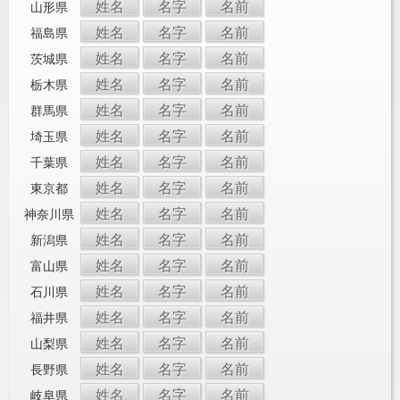
姓名
名字
名前
山形県
姓名
名字
名前
福島県
姓名
名字
名前
茨城県
姓名
名字
名前
栃木県
姓名
名字
名前
群馬県
姓名
名字
名前
埼玉県
姓名
名字
名前
千葉県
姓名
名字
名前
東京都
姓名
名字
名前
神奈川県
姓名
名字
名前
新潟県
姓名
名字
名前
富山県
姓名
名字
名前
石川県
姓名
名字
名前
福井県
姓名
名字
名前
山梨県
姓名
名字
名前
長野県
姓名
名字
名前
岐阜県