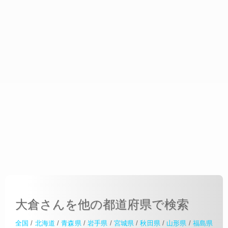
大倉さんを他の都道府県で検索
全国
/
北海道
/
青森県
/
岩手県
/
宮城県
/
秋田県
/
山形県
/
福島県