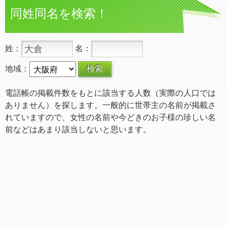
同姓同名を検索！
姓：
名：
地域：
電話帳の掲載件数をもとに該当する人数（実際の人口では
ありません）を探します。一般的に世帯主の名前が掲載さ
れていますので、女性の名前や今どきのお子様の珍しい名
前などはあまり該当しないと思います。