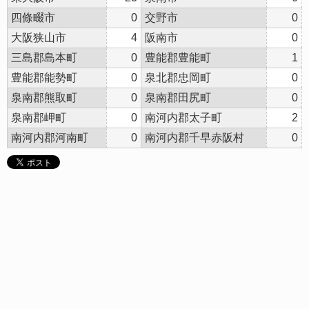
四條畷市
0
交野市
0
大阪狭山市
4
阪南市
0
三島郡島本町
0
豊能郡豊能町
1
豊能郡能勢町
0
泉北郡忠岡町
0
泉南郡熊取町
0
泉南郡田尻町
0
泉南郡岬町
0
南河内郡太子町
2
南河内郡河南町
0
南河内郡千早赤阪村
0