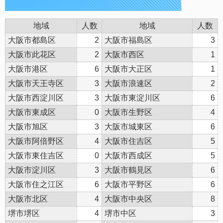
地域
人数
地域
人数
大阪市都島区
2
大阪市福島区
3
大阪市此花区
2
大阪市西区
1
大阪市港区
6
大阪市大正区
1
大阪市天王寺区
3
大阪市浪速区
2
大阪市西淀川区
3
大阪市東淀川区
6
大阪市東成区
0
大阪市生野区
4
大阪市旭区
3
大阪市城東区
6
大阪市阿倍野区
4
大阪市住吉区
5
大阪市東住吉区
0
大阪市西成区
5
大阪市淀川区
3
大阪市鶴見区
6
大阪市住之江区
6
大阪市平野区
6
大阪市北区
4
大阪市中央区
8
堺市堺区
4
堺市中区
3