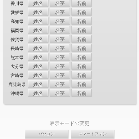
姓名
名字
名前
香川県
姓名
名字
名前
愛媛県
姓名
名字
名前
高知県
姓名
名字
名前
福岡県
姓名
名字
名前
佐賀県
姓名
名字
名前
長崎県
姓名
名字
名前
熊本県
姓名
名字
名前
大分県
姓名
名字
名前
宮崎県
姓名
名字
名前
鹿児島県
姓名
名字
名前
沖縄県
表示モードの変更