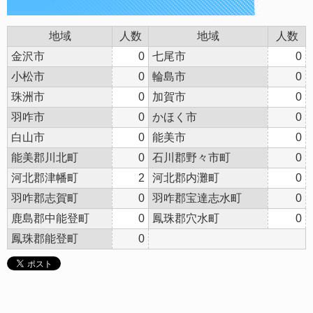
地域
人数
地域
人数
金沢市
0
七尾市
0
小松市
0
輪島市
0
珠洲市
0
加賀市
0
羽咋市
0
かほく市
0
白山市
0
能美市
0
能美郡川北町
0
石川郡野々市町
0
河北郡津幡町
2
河北郡内灘町
0
羽咋郡志賀町
0
羽咋郡宝達志水町
0
鹿島郡中能登町
0
鳳珠郡穴水町
0
鳳珠郡能登町
0