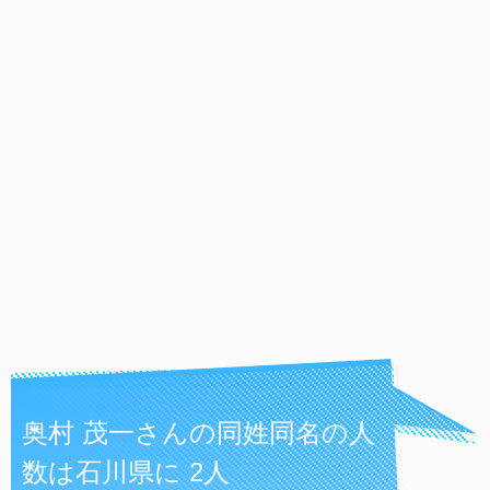
奥村 茂一さんの同姓同名の人
数は石川県に 2人