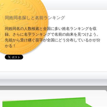
同姓同名探しと名前ランキング
同姓同名の人数検索と全国に多い姓名ランキングを収
録。さらに名字ランキングで名前の由来を見つけよう。
先祖から受け継ぐ苗字が全国にどう分布しているかが分
かる！