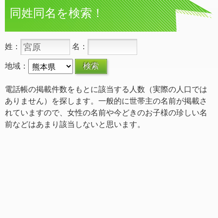
同姓同名を検索！
姓：
名：
地域：
電話帳の掲載件数をもとに該当する人数（実際の人口では
ありません）を探します。一般的に世帯主の名前が掲載さ
れていますので、女性の名前や今どきのお子様の珍しい名
前などはあまり該当しないと思います。