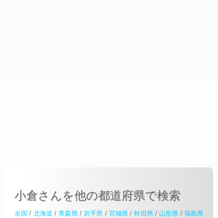
小倉さんを他の都道府県で検索
全国
/
北海道
/
青森県
/
岩手県
/
宮城県
/
秋田県
/
山形県
/
福島県