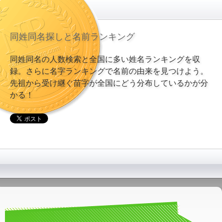
同姓同名探しと名前ランキング
同姓同名の人数検索と全国に多い姓名ランキングを収
録。さらに名字ランキングで名前の由来を見つけよう。
先祖から受け継ぐ苗字が全国にどう分布しているかが分
かる！