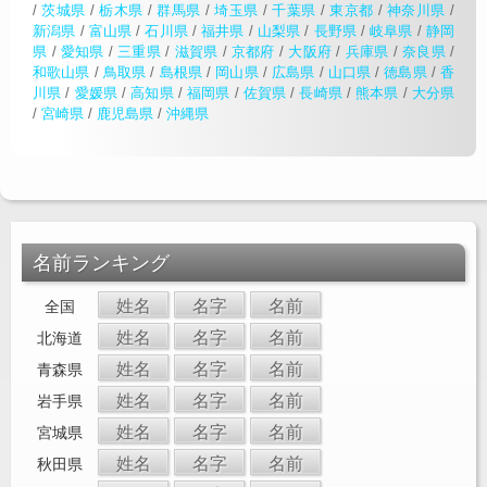
/
茨城県
/
栃木県
/
群馬県
/
埼玉県
/
千葉県
/
東京都
/
神奈川県
/
新潟県
/
富山県
/
石川県
/
福井県
/
山梨県
/
長野県
/
岐阜県
/
静岡
県
/
愛知県
/
三重県
/
滋賀県
/
京都府
/
大阪府
/
兵庫県
/
奈良県
/
和歌山県
/
鳥取県
/
島根県
/
岡山県
/
広島県
/
山口県
/
徳島県
/
香
川県
/
愛媛県
/
高知県
/
福岡県
/
佐賀県
/
長崎県
/
熊本県
/
大分県
/
宮崎県
/
鹿児島県
/
沖縄県
名前ランキング
姓名
名字
名前
全国
姓名
名字
名前
北海道
姓名
名字
名前
青森県
姓名
名字
名前
岩手県
姓名
名字
名前
宮城県
姓名
名字
名前
秋田県