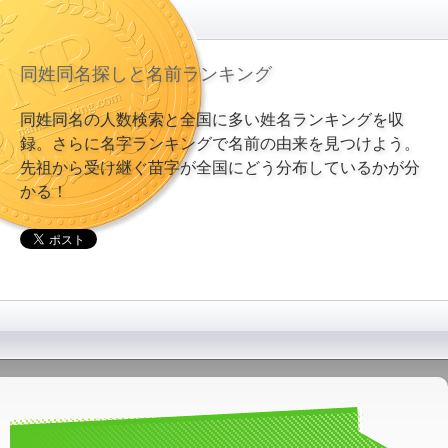
同姓同名探しと名前ランキング
同姓同名の人数検索と全国に多い姓名ランキングを収
録。さらに名字ランキングで名前の由来を見つけよう。
先祖から受け継ぐ苗字が全国にどう分布しているかが分
かる！