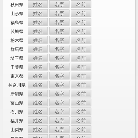
姓名
名字
名前
秋田県
姓名
名字
名前
山形県
姓名
名字
名前
福島県
姓名
名字
名前
茨城県
姓名
名字
名前
栃木県
姓名
名字
名前
群馬県
姓名
名字
名前
埼玉県
姓名
名字
名前
千葉県
姓名
名字
名前
東京都
姓名
名字
名前
神奈川県
姓名
名字
名前
新潟県
姓名
名字
名前
富山県
姓名
名字
名前
石川県
姓名
名字
名前
福井県
姓名
名字
名前
山梨県