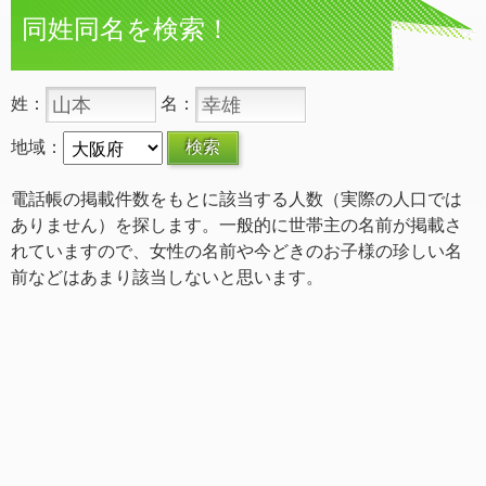
同姓同名を検索！
姓：
名：
地域：
電話帳の掲載件数をもとに該当する人数（実際の人口では
ありません）を探します。一般的に世帯主の名前が掲載さ
れていますので、女性の名前や今どきのお子様の珍しい名
前などはあまり該当しないと思います。