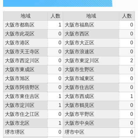
地域
人数
地域
人数
大阪市都島区
1
大阪市福島区
0
大阪市此花区
0
大阪市西区
0
大阪市港区
0
大阪市大正区
0
大阪市天王寺区
0
大阪市浪速区
0
大阪市西淀川区
0
大阪市東淀川区
2
大阪市東成区
0
大阪市生野区
0
大阪市旭区
0
大阪市城東区
0
大阪市阿倍野区
0
大阪市住吉区
0
大阪市東住吉区
1
大阪市西成区
1
大阪市淀川区
1
大阪市鶴見区
0
大阪市住之江区
0
大阪市平野区
0
大阪市北区
1
大阪市中央区
0
堺市堺区
0
堺市中区
0