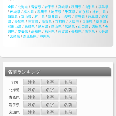
全国
/
北海道
/
青森県
/
岩手県
/
宮城県
/
秋田県
/
山形県
/
福島県
/
茨城県
/
栃木県
/
群馬県
/
埼玉県
/
千葉県
/
東京都
/
神奈川県
/
新潟県
/
富山県
/
石川県
/
福井県
/
山梨県
/
長野県
/
岐阜県
/
静岡
県
/
愛知県
/
三重県
/
滋賀県
/
京都府
/
大阪府
/
兵庫県
/
奈良県
/
和歌山県
/
鳥取県
/
島根県
/
岡山県
/
広島県
/
山口県
/
徳島県
/
香
川県
/
愛媛県
/
高知県
/
福岡県
/
佐賀県
/
長崎県
/
熊本県
/
大分県
/
宮崎県
/
鹿児島県
/
沖縄県
名前ランキング
姓名
名字
名前
全国
姓名
名字
名前
北海道
姓名
名字
名前
青森県
姓名
名字
名前
岩手県
姓名
名字
名前
宮城県