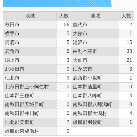
地域
人数
地域
人数
秋田市
36
能代市
2
横手市
5
大館市
1
男鹿市
5
湯沢市
15
鹿角市
6
由利本荘市
33
潟上市
3
大仙市
21
北秋田市
0
にかほ市
3
仙北市
3
鹿角郡小坂町
1
北秋田郡上小阿仁村
0
山本郡藤里町
0
山本郡三種町
1
山本郡八峰町
4
南秋田郡五城目町
0
南秋田郡八郎潟町
0
南秋田郡井川町
0
南秋田郡大潟村
4
仙北郡美郷町
7
雄勝郡羽後町
1
雄勝郡東成瀬村
0