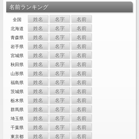
名前ランキング
姓名
名字
名前
全国
姓名
名字
名前
北海道
姓名
名字
名前
青森県
姓名
名字
名前
岩手県
姓名
名字
名前
宮城県
姓名
名字
名前
秋田県
姓名
名字
名前
山形県
姓名
名字
名前
福島県
姓名
名字
名前
茨城県
姓名
名字
名前
栃木県
姓名
名字
名前
群馬県
姓名
名字
名前
埼玉県
姓名
名字
名前
千葉県
姓名
名字
名前
東京都