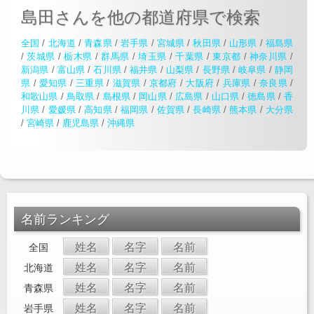
島田さんを他の都道府県で検索
全国
/
北海道
/
青森県
/
岩手県
/
宮城県
/
秋田県
/
山形県
/
福島県
/
茨城県
/
栃木県
/
群馬県
/
埼玉県
/
千葉県
/
東京都
/
神奈川県
/
新潟県
/
富山県
/
石川県
/
福井県
/
山梨県
/
長野県
/
岐阜県
/
静岡
県
/
愛知県
/
三重県
/
滋賀県
/
京都府
/
大阪府
/
兵庫県
/
奈良県
/
和歌山県
/
鳥取県
/
島根県
/
岡山県
/
広島県
/
山口県
/
徳島県
/
香
川県
/
愛媛県
/
高知県
/
福岡県
/
佐賀県
/
長崎県
/
熊本県
/
大分県
/
宮崎県
/
鹿児島県
/
沖縄県
名前ランキング
姓名
名字
名前
全国
姓名
名字
名前
北海道
姓名
名字
名前
青森県
姓名
名字
名前
岩手県