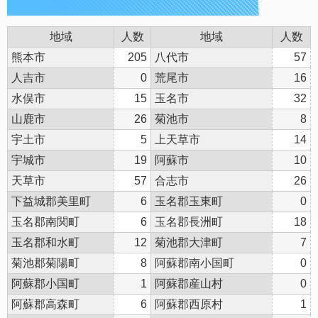
地域
人数
地域
人数
熊本市
205
八代市
57
人吉市
0
荒尾市
16
水俣市
15
玉名市
32
山鹿市
26
菊池市
8
宇土市
5
上天草市
14
宇城市
19
阿蘇市
10
天草市
57
合志市
26
下益城郡美里町
6
玉名郡玉東町
0
玉名郡南関町
6
玉名郡長洲町
18
玉名郡和水町
12
菊池郡大津町
7
菊池郡菊陽町
8
阿蘇郡南小国町
0
阿蘇郡小国町
1
阿蘇郡産山村
0
阿蘇郡高森町
6
阿蘇郡西原村
1