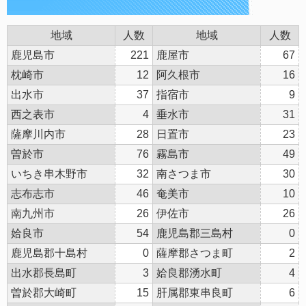
地域
人数
地域
人数
鹿児島市
221
鹿屋市
67
枕崎市
12
阿久根市
16
出水市
37
指宿市
9
西之表市
4
垂水市
31
薩摩川内市
28
日置市
23
曽於市
76
霧島市
49
いちき串木野市
32
南さつま市
30
志布志市
46
奄美市
10
南九州市
26
伊佐市
26
姶良市
54
鹿児島郡三島村
0
鹿児島郡十島村
0
薩摩郡さつま町
2
出水郡長島町
3
姶良郡湧水町
4
曽於郡大崎町
15
肝属郡東串良町
6