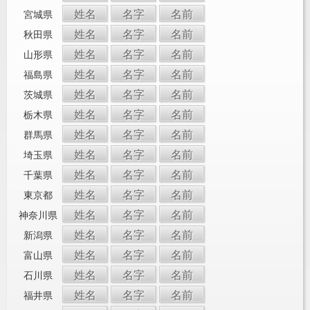
姓名
名字
名前
宮城県
姓名
名字
名前
秋田県
姓名
名字
名前
山形県
姓名
名字
名前
福島県
姓名
名字
名前
茨城県
姓名
名字
名前
栃木県
姓名
名字
名前
群馬県
姓名
名字
名前
埼玉県
姓名
名字
名前
千葉県
姓名
名字
名前
東京都
姓名
名字
名前
神奈川県
姓名
名字
名前
新潟県
姓名
名字
名前
富山県
姓名
名字
名前
石川県
姓名
名字
名前
福井県