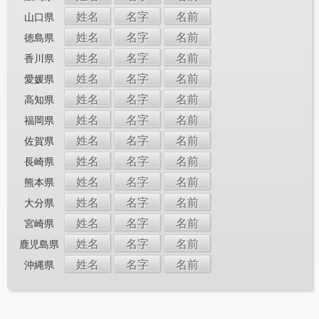
姓名
名字
名前
山口県
姓名
名字
名前
徳島県
姓名
名字
名前
香川県
姓名
名字
名前
愛媛県
姓名
名字
名前
高知県
姓名
名字
名前
福岡県
姓名
名字
名前
佐賀県
姓名
名字
名前
長崎県
姓名
名字
名前
熊本県
姓名
名字
名前
大分県
姓名
名字
名前
宮崎県
姓名
名字
名前
鹿児島県
姓名
名字
名前
沖縄県