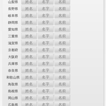
姓名
名字
名前
山梨県
姓名
名字
名前
長野県
姓名
名字
名前
岐阜県
姓名
名字
名前
静岡県
姓名
名字
名前
愛知県
姓名
名字
名前
三重県
姓名
名字
名前
滋賀県
姓名
名字
名前
京都府
姓名
名字
名前
大阪府
姓名
名字
名前
兵庫県
姓名
名字
名前
奈良県
姓名
名字
名前
和歌山県
姓名
名字
名前
鳥取県
姓名
名字
名前
島根県
姓名
名字
名前
岡山県
姓名
名字
名前
広島県