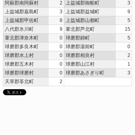
阿蘇郡南阿蘇村
2
上益城郡御船町
3
上益城郡嘉島町
3
上益城郡益城町
9
上益城郡甲佐町
8
上益城郡山都町
5
八代郡氷川町
9
葦北郡芦北町
15
葦北郡津奈木町
0
球磨郡錦町
5
球磨郡多良木町
0
球磨郡湯前町
0
球磨郡水上村
0
球磨郡相良村
2
球磨郡五木村
0
球磨郡山江村
1
球磨郡球磨村
0
球磨郡あさぎり町
3
天草郡苓北町
2