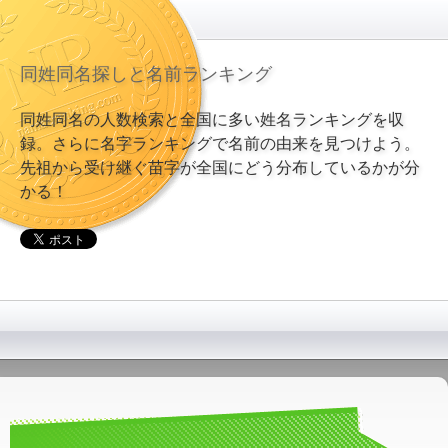
同姓同名探しと名前ランキング
同姓同名の人数検索と全国に多い姓名ランキングを収
録。さらに名字ランキングで名前の由来を見つけよう。
先祖から受け継ぐ苗字が全国にどう分布しているかが分
かる！